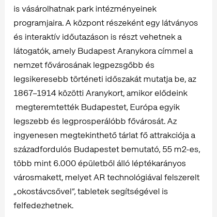
is vásárolhatnak park intézményeinek
programjaira. A központ részeként egy látványos
és interaktív időutazáson is részt vehetnek a
látogatók, amely Budapest Aranykora címmel a
nemzet fővárosának legpezsgőbb és
legsikeresebb történeti időszakát mutatja be, az
1867–1914 közötti Aranykort, amikor elődeink
megteremtették Budapestet, Európa egyik
legszebb és legprosperálóbb fővárosát. Az
ingyenesen megtekinthető tárlat fő attrakciója a
századfordulós Budapestet bemutató, 55 m2-es,
több mint 6.000 épületből álló léptékarányos
városmakett, melyet AR technológiával felszerelt
„okostávcsővel”, tabletek segítségével is
felfedezhetnek.