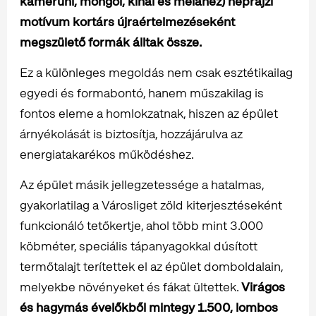
kameruni, mongol, kínai és melanéz) néprajzi
motívum kortárs újraértelmezéseként
megszülető formák álltak össze.
Ez a különleges megoldás nem csak esztétikailag
egyedi és formabontó, hanem műszakilag is
fontos eleme a homlokzatnak, hiszen az épület
árnyékolását is biztosítja, hozzájárulva az
energiatakarékos működéshez.
Az épület másik jellegzetessége a hatalmas,
gyakorlatilag a Városliget zöld kiterjesztéseként
funkcionáló tetőkertje, ahol több mint 3.000
köbméter, speciális tápanyagokkal dúsított
termőtalajt terítettek el az épület domboldalain,
melyekbe növényeket és fákat ültettek.
Virágos
és hagymás évelőkből mintegy 1.500, lombos