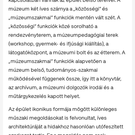
múzeum két íves szárnya a „közösségi” és
„múzeumszakmai” funkciók mentén vált szét. A
„közösségi” funkciók közé sorolható a
rendezvényterem, a múzeumpedagógiai terek
(workshop, gyermek- és ifjúsági kiállítás), a
látogatóközpont, a múzeumi bolt és az étterem. A
„múzeumszakmai” funkciók alapvetően a
múzeum belső, tudományos-szakmai
működésével függenek össze, így itt a könyvtár,
az archívum, a múzeumi dolgozók irodái és a
műtárgykezelés kapott helyet.
Az épület ikonikus formája mögött különleges
műszaki megoldásokat is felvonultat, íves
architektúráját a hidakhoz hasonlóan utófeszített