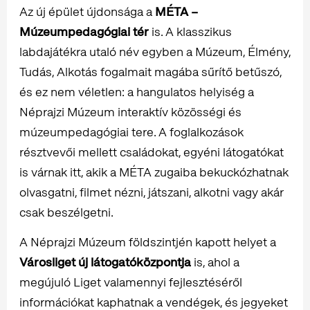
Az új épület újdonsága a
MÉTA –
Múzeumpedagógiai tér
is. A klasszikus
labdajátékra utaló név egyben a Múzeum, Élmény,
Tudás, Alkotás fogalmait magába sűrítő betűszó,
és ez nem véletlen: a hangulatos helyiség a
Néprajzi Múzeum interaktív közösségi és
múzeumpedagógiai tere. A foglalkozások
résztvevői mellett családokat, egyéni látogatókat
is várnak itt, akik a MÉTA zugaiba bekuckózhatnak
olvasgatni, filmet nézni, játszani, alkotni vagy akár
csak beszélgetni.
A Néprajzi Múzeum földszintjén kapott helyet a
Városliget új látogatóközpontja
is, ahol a
megújuló Liget valamennyi fejlesztéséről
információkat kaphatnak a vendégek, és jegyeket