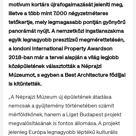
motívum kortárs újrafogalmazását jeleníti meg,
illetve a több mint 7.000 négyzetméteres
tetőkertje, mely legmagasabb pontján gyönyörű
panorámát nyújt. A nemzetközi ingatlanszakma
egyik legnagyobb presztízsű megmérettetésén,
a londoni International Property Awardson
2018-ban már a tervei alapján a világ legjobb
középületének választották a Néprajzi
Múzeumot, s egyben a Best Architecture fődíjjal
is kitüntették.
„A Néprajzi Múzeum új épületének átadása
nemcsak a gyűjtemény történetében számít
mérföldkőnek, hanem a Liget Budapest projekt
megvalósításának is fontos állomása. A projekt
jelenleg Európa legnagyobb léptékű kulturális