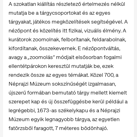
A szokatlan kiállítás részletező értelmezés nélkül
mutatja be a tárgycsoportokat és az egyes
tárgyakat, játékos megközelítések segítségével. A
nézőpont és közelítés itt fizikai, vizuális élmény. A
kurátorok zoomolnak, felborítanak, feldarabolnak,
kifordítanak, összekevernek. E nézőpontváltás,
avagy a „zoomolás” módjait elsősorban fogalmi
ellentétpárokon keresztül mutatják be, ezek
rendezik össze az egyes témákat. Közel 700, a
Néprajzi Múzeum sokszínűségét izgalmasan,
újszerű formában bemutató tárgy mellett kiemelt
szerepet kap és új összefüggésbe kerül például a
legrégebbi, 1673-as székelykapu és a Néprajzi
Múzeum egyik legnagyobb tárgya, az egyetlen
fatörzsből faragott, 7 méteres bödönhajó.