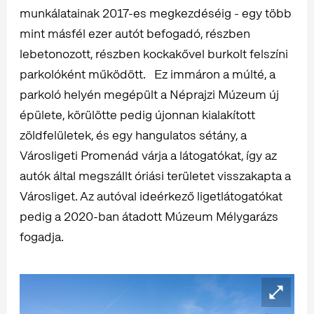
munkálatainak 2017-es megkezdéséig - egy több
mint másfél ezer autót befogadó, részben
lebetonozott, részben kockakővel burkolt felszíni
parkolóként működött. Ez immáron a múlté, a
parkoló helyén megépült a Néprajzi Múzeum új
épülete, körülötte pedig újonnan kialakított
zöldfelületek, és egy hangulatos sétány, a
Városligeti Promenád várja a látogatókat, így az
autók által megszállt óriási területet visszakapta a
Városliget. Az autóval ideérkező ligetlátogatókat
pedig a 2020-ban átadott Múzeum Mélygarázs
fogadja.