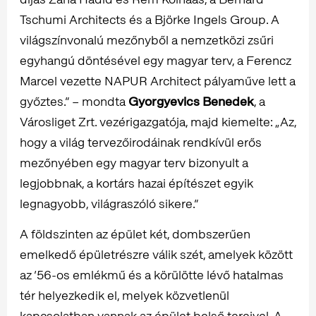
Tschumi Architects és a Björke Ingels Group. A
világszínvonalú mezőnyből a nemzetközi zsűri
egyhangú döntésével egy magyar terv, a Ferencz
Marcel vezette NAPUR Architect pályaműve lett a
győztes.” – mondta
Gyorgyevics Benedek
, a
Városliget Zrt. vezérigazgatója, majd kiemelte: „Az,
hogy a világ tervezőirodáinak rendkívül erős
mezőnyében egy magyar terv bizonyult a
legjobbnak, a kortárs hazai építészet egyik
legnagyobb, világraszóló sikere.”
A földszinten az épület két, dombszerűen
emelkedő épületrészre válik szét, amelyek között
az ’56-os emlékmű és a körülötte lévő hatalmas
tér helyezkedik el, melyek közvetlenül
kapcsolatban vannak az épület belső tereivel. A