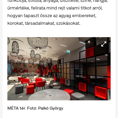
funkciója, stílusa, anyaga, díszítése, színe, hangja,
űrmértéke, felirata mind rejt valami titkot arról,
hogyan tapaszt össze az agyag embereket,
korokat, társadalmakat, szokásokat.
MÉTA tér. Fotó: Palkó György