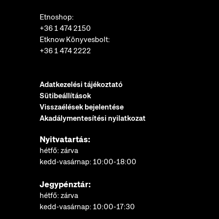
Etnoshop:
+36 1 474 2150
Etknow Könyvesbolt:
+36 1 474 2222
Adatkezelési tájékoztató
Sütibeállítások
Visszaélések bejelentése
Akadálymentesítési nyilatkozat
Nyitvatartás:
hétfő: zárva
kedd-vasárnap: 10:00-18:00
Jegypénztár:
hétfő: zárva
kedd-vasárnap: 10:00-17:30