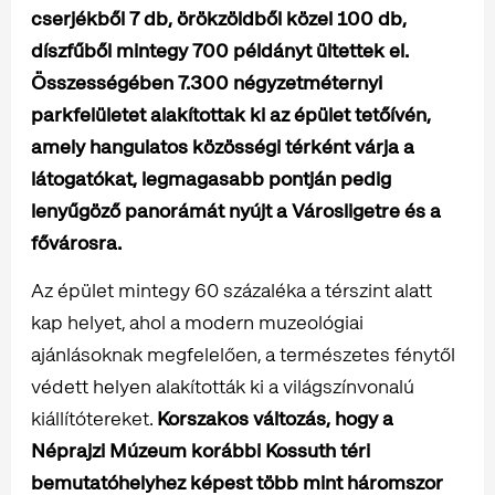
cserjékből 7 db, örökzöldből közel 100 db,
díszfűből mintegy 700 példányt ültettek el.
Összességében 7.300 négyzetméternyi
parkfelületet alakítottak ki az épület tetőívén,
amely hangulatos közösségi térként várja a
látogatókat, legmagasabb pontján pedig
lenyűgöző panorámát nyújt a Városligetre és a
fővárosra.
Az épület mintegy 60 százaléka a térszint alatt
kap helyet, ahol a modern muzeológiai
ajánlásoknak megfelelően, a természetes fénytől
védett helyen alakították ki a világszínvonalú
kiállítótereket.
Korszakos változás, hogy
a
Néprajzi Múzeum korábbi Kossuth téri
bemutatóhelyhez képest több mint háromszor