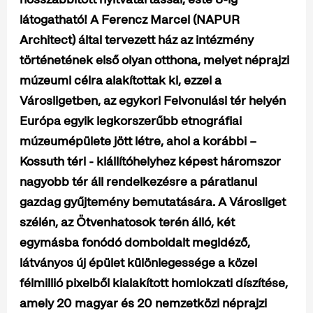
látogatható!
A Ferencz Marcel (NAPUR
Architect) által tervezett ház az intézmény
történetének első olyan otthona, melyet néprajzi
múzeumi célra alakítottak ki, ezzel a
Városligetben, az egykori Felvonulási tér helyén
Európa egyik legkorszerűbb etnográfiai
múzeumépülete jött létre, ahol a korábbi –
Kossuth téri - kiállítóhelyhez képest háromszor
nagyobb tér áll rendelkezésre a páratlanul
gazdag gyűjtemény bemutatására. A Városliget
szélén, az Ötvenhatosok terén álló, két
egymásba fonódó domboldalt megidéző,
látványos új épület különlegessége a közel
félmillió pixelből kialakított homlokzati díszítése,
amely 20 magyar és 20 nemzetközi néprajzi