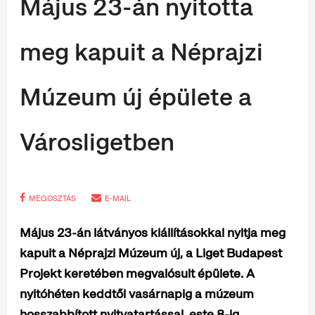
Május 23-án nyitotta
meg kapuit a Néprajzi
Múzeum új épülete a
Városligetben
MEGOSZTÁS
E-MAIL
Május 23-án látványos kiállításokkal nyitja meg
kapuit a Néprajzi Múzeum új, a Liget Budapest
Projekt keretében megvalósult épülete.
A
nyitóhéten keddtől vasárnapig a múzeum
hosszabbított nyitvatartással, este 8-ig