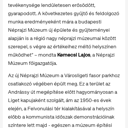
tevékenysége lendületesen erősödött,
gyarapodott. A következetes gyűjtő és feldolgozó
munka eredményeként mára a budapesti
Néprajzi Múzeum új épülete és gyűjteményei
alapján is a régió nagy néprajzi múzeumai között
szerepel, s végre az értékeihez méltó helyszínen
működhet” – mondta
Kemecsi Lajos
, a Néprajzi
Múzeum főigazgatója.
Az új Néprajzi Múzeum a Városligeti fasor parkhoz
csatlakozó végében épült meg. Ez a terület az
Andrássy út megépítése előtt hagyományosan a
Liget kapujaként szolgált, ám az 1950-es évek
elején, a Felvonulási tér kialakításával a helyszín
előbb a kommunista időszak demonstrációinak
színtere lett majd - egészen a múzeum építési