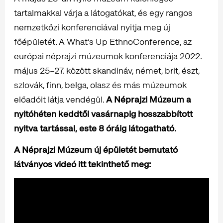
tartalmakkal várja a látogatókat, és egy rangos
nemzetközi konferenciával nyitja meg új
főépületét. A What’s Up EthnoConference, az
európai néprajzi múzeumok konferenciája 2022.
május 25–27. között skandináv, német, brit, észt,
szlovák, finn, belga, olasz és más múzeumok
előadóit látja vendégül.
A Néprajzi Múzeum a
nyitóhéten keddtől vasárnapig hosszabbított
nyitva tartással, este 8 óráig látogatható.
A Néprajzi Múzeum új épületét bemutató
látványos videó itt tekinthető meg: