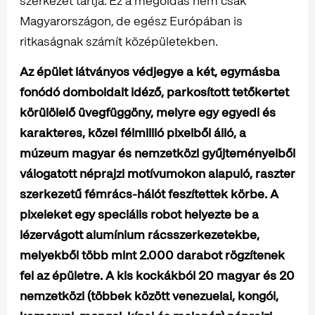
szerkezet tartja. Ez a megoldás nem csak
Magyarországon, de egész Európában is
ritkaságnak számít középületekben.
Az épület látványos védjegye a két, egymásba
fonódó domboldalt idéző, parkosított tetőkertet
körülölelő üvegfüggöny, melyre
egy egyedi és
karakteres, közel félmillió pixelből álló, a
múzeum magyar és nemzetközi gyűjteményeiből
válogatott néprajzi motívumokon alapuló, raszter
szerkezetű fémrács-hálót feszítettek körbe. A
pixeleket egy speciális robot helyezte be a
lézervágott alumínium rácsszerkezetekbe,
melyekből több mint 2.000 darabot rögzítenek
fel az épületre. A kis kockákból 20 magyar és 20
nemzetközi (többek között venezuelai, kongói,