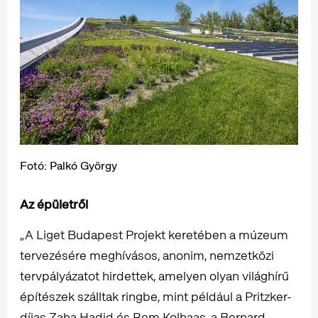
Fotó: Palkó György
Az épületről
„A Liget Budapest Projekt keretében a múzeum
tervezésére meghívásos, anonim, nemzetközi
tervpályázatot hirdettek, amelyen olyan világhírű
építészek szálltak ringbe, mint például a Pritzker-
díjas Zaha Hadid és Rem Kolhaas, a Bernard