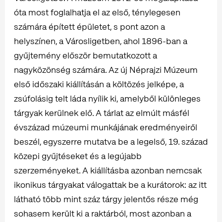
óta most foglalhatja el az első, ténylegesen
számára épített épületet, s pont azon a
helyszínen, a Városligetben, ahol 1896-ban a
gyűjtemény először bemutatkozott a
nagyközönség számára. Az új Néprajzi Múzeum
első időszaki kiállításán a költözés jelképe, a
zsúfolásig telt láda nyílik ki, amelyből különleges
tárgyak kerülnek elő. A tárlat az elmúlt másfél
évszázad múzeumi munkájának eredményeiről
beszél, egyszerre mutatva be a legelső, 19. század
közepi gyűjtéseket és a legújabb
szerzeményeket. A kiállításba azonban nemcsak
ikonikus tárgyakat válogattak be a kurátorok: az itt
látható több mint száz tárgy jelentős része még
sohasem került ki a raktárból, most azonban a