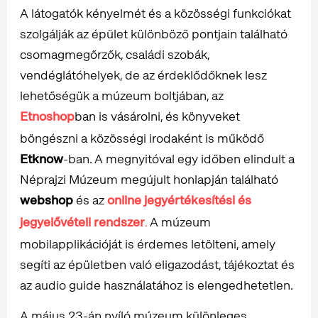
A látogatók kényelmét és a közösségi funkciókat
szolgálják az épület különböző pontjain található
csomagmegőrzők, családi szobák,
vendéglátóhelyek, de az érdeklődőknek lesz
lehetőségük a múzeum boltjában, az
Etnoshop
ban is vásárolni, és könyveket
böngészni a közösségi irodaként is működő
Etknow
-ban. A megnyitóval egy időben elindult a
Néprajzi Múzeum megújult honlapján található
webshop
és az
online jegyértékesítési és
jegyelővételi rendszer
A múzeum
.
mobilapplikációját is érdemes letölteni, amely
segíti az épületben való eligazodást, tájékoztat és
az audio guide használatához is elengedhetetlen.
A május 23-án nyíló múzeum különleges