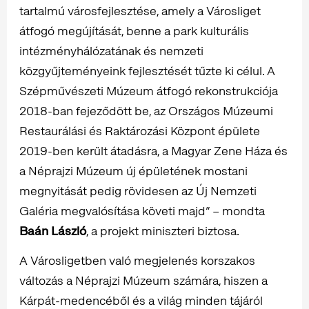
tartalmú városfejlesztése, amely a Városliget
átfogó megújítását, benne a park kulturális
intézményhálózatának és nemzeti
közgyűjteményeink fejlesztését tűzte ki célul. A
Szépművészeti Múzeum átfogó rekonstrukciója
2018-ban fejeződött be, az Országos Múzeumi
Restaurálási és Raktározási Központ épülete
2019-ben került átadásra, a Magyar Zene Háza és
a Néprajzi Múzeum új épületének mostani
megnyitását pedig rövidesen az Új Nemzeti
Galéria megvalósítása követi majd” – mondta
Baán László
, a projekt miniszteri biztosa.
A Városligetben való megjelenés korszakos
változás a Néprajzi Múzeum számára, hiszen a
Kárpát-medencéből és a világ minden tájáról