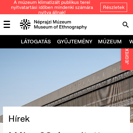
A múzeum klimatizált publikus terei
nyitvatartási időben mindenki számára
Részletek
nyitva állnak!
LÁTOGATÁS
GYŰJTEMÉNY
MÚZEUM
JEGYEK
Hírek