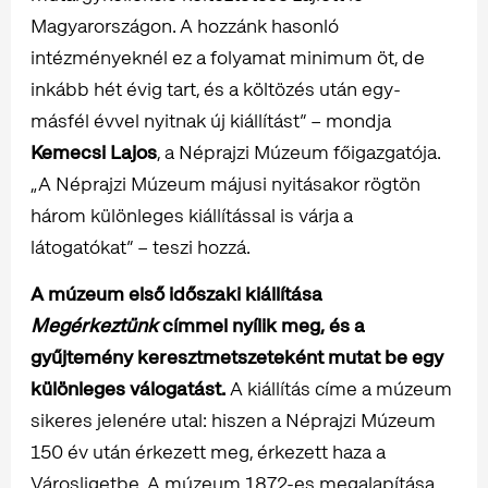
Magyarországon. A hozzánk hasonló
intézményeknél ez a folyamat minimum öt, de
inkább hét évig tart, és a költözés után egy-
másfél évvel nyitnak új kiállítást” – mondja
Kemecsi Lajos
, a Néprajzi Múzeum főigazgatója.
„A Néprajzi Múzeum májusi nyitásakor rögtön
három különleges kiállítással is várja a
látogatókat” – teszi hozzá.
A múzeum első időszaki kiállítása
Megérkeztünk
címmel nyílik meg, és a
gyűjtemény keresztmetszeteként mutat be egy
különleges válogatást.
A kiállítás címe a múzeum
sikeres jelenére utal: hiszen a Néprajzi Múzeum
150 év után érkezett meg, érkezett haza a
Városligetbe. A múzeum 1872-es megalapítása