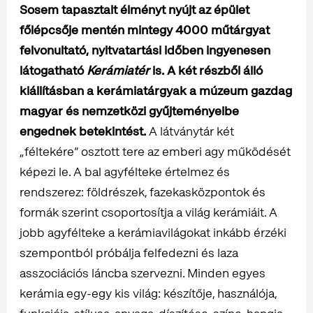
Sosem tapasztalt élményt nyújt az épület
főlépcsője mentén mintegy 4000 műtárgyat
felvonultató, nyitvatartási időben ingyenesen
látogatható
Kerámiatér
is.
A két részből álló
kiállításban a kerámiatárgyak a múzeum gazdag
magyar és nemzetközi gyűjteményeibe
engednek betekintést.
A látványtár két
„féltekére” osztott tere az emberi agy működését
képezi le. A bal agyfélteke értelmez és
rendszerez: földrészek, fazekasközpontok és
formák szerint csoportosítja a világ kerámiáit. A
jobb agyfélteke a kerámiavilágokat inkább érzéki
szempontból próbálja felfedezni és laza
asszociációs láncba szervezni. Minden egyes
kerámia egy-egy kis világ: készítője, használója,