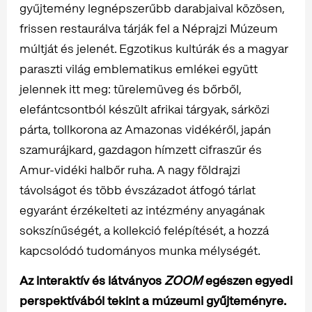
gyűjtemény legnépszerűbb darabjaival közösen,
frissen restaurálva tárják fel a Néprajzi Múzeum
múltját és jelenét. Egzotikus kultúrák és a magyar
paraszti világ emblematikus emlékei együtt
jelennek itt meg: türelemüveg és bőrből,
elefántcsontból készült afrikai tárgyak, sárközi
párta, tollkorona az Amazonas vidékéről, japán
szamurájkard, gazdagon hímzett cifraszűr és
Amur-vidéki halbőr ruha. A nagy földrajzi
távolságot és több évszázadot átfogó tárlat
egyaránt érzékelteti az intézmény anyagának
sokszínűségét, a kollekció felépítését, a hozzá
kapcsolódó tudományos munka mélységét.
Az
interaktív és látványos
ZOOM
egészen egyedi
perspektívából tekint a múzeumi gyűjteményre.