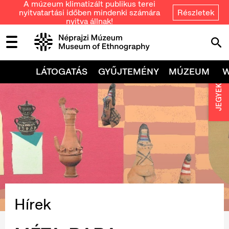
A múzeum klimatizált publikus terei
nyitvatartási időben mindenki számára
Részletek
nyitva állnak!
LÁTOGATÁS
GYŰJTEMÉNY
MÚZEUM
JEGYEK
Hírek