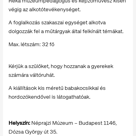
Réka múzeumpedagógus és képzőművész kíséri
végig az alkotótevékenységet.
A foglalkozás szakaszai egységet alkotva
dolgozzák fel a műtárgyak által felkínált témákat.
Max. létszám: 32 fő
Kérjük a szülőket, hogy hozzanak a gyerekek
számára váltóruhát.
A kiállítások kis méretű babakocsikkal és
hordozókendővel is látogathatóak.
Helyszín:
Néprajzi Múzeum – Budapest 1146,
Dózsa György út 35.