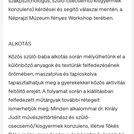
szakpszichológus, szülő-csecsemő/kisgyermek
konzulens) kérdései és segítő válaszai mentén, a
Néprajzi Múzeum fényes Workshop terében.
ALKOTÁS
Közös szülő-baba alkotás során mélyülhetünk el a
különböző anyagok és textúrák felfedezésének
örömében, maszatolva és tapicskolva
tapasztalhatjuk meg a gyerekekkel közös aktivitás
feltöltő erejét. A folyamat során a kiállításban
felfedezett műtárgyak további rétegeit
ismerhetjük meg. Minden alkalommal dr. Király
Judit művészettörténész és szülő-
csecsemő/kisgyermek konzulens, illetve Tőkés