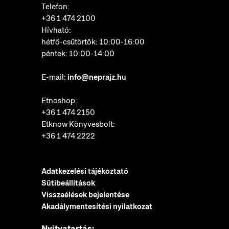
Telefon:
+36 1 474 2100
Hívható:
hétfő-csütörtök: 10:00-16:00
péntek: 10:00-14:00
E-mail:
info@neprajz.hu
Etnoshop:
+36 1 474 2150
Etknow Könyvesbolt:
+36 1 474 2222
Adatkezelési tájékoztató
Sütibeállítások
Visszaélések bejelentése
Akadálymentesítési nyilatkozat
Nyitvatartás: