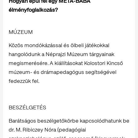
Hogyan épül fel egy MÉTA-BABA
élményfoglalkozás?
MÚZEUM
Közös mondókázással és ölbeli játékokkal
hangolódunk a Néprajzi Múzeum tárgyainak
megismerésére. A kiállításokat Kolostori Kincső
múzeum- és drámapedagógus segítségével
fedezzük fel.
BESZÉLGETÉS
Barátságos beszélgetőkörbe kapcsolódhatunk be
dr. M. Ribiczey Nóra (pedagógiai