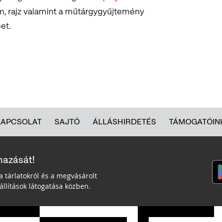
ilm, rajz valamint a műtárgygyűjtemény
et.
KAPCSOLAT
SAJTÓ
ÁLLÁSHIRDETÉS
TÁMOGATÓIN
mazását!
a tárlatokról és a megvásárolt
llítások látogatása közben.