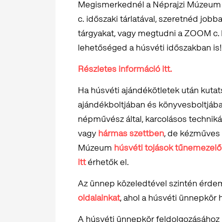
Megismerkednél a Néprajzi Múzeum l
c. időszaki tárlatával, szeretnéd jo
tárgyakat, vagy megtudni a ZOOM c. ki
lehetőséged a húsvéti időszakban is!
Részletes információ itt.
Ha húsvéti ajándékötletek után kutat
ajándékboltjában és könyvesboltjában
népművész által, karcolásos techniká
vagy
hármas szettben
, de kézműves 
Múzeum
húsvéti tojások tűnemezelő
itt
érhetők el.
Az ünnep közeledtével szintén érde
oldalainkat
, ahol a húsvéti ünnepkör
A húsvéti ünnepkör feldolgozásához p