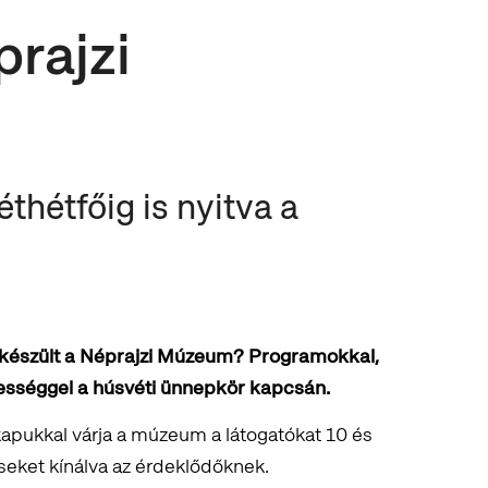
rajzi
n
hétfőig is nyitva a
 készült a Néprajzi Múzeum? Programokkal,
ességgel a húsvéti ünnepkör kapcsán.
kapukkal várja a múzeum a látogatókat 10 és
éseket kínálva az érdeklődőknek.