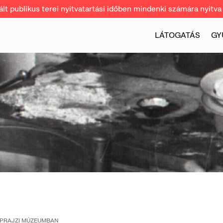
t publikus terei nyitvatartási időben mindenki számára nyitva 
LÁTOGATÁS
GY
ÉPRAJZI MÚZEUMBAN