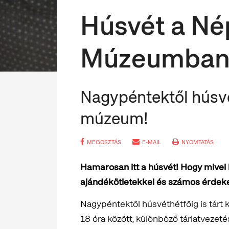
Húsvét a Nép
Múzeumba
Nagypéntektől húsvét
múzeum!
MEGOSZTÁS
E-MAIL
NYOMTATÁS
Hamarosan itt a húsvét! Hogy mivel
ajándékötletekkel és számos érdek
Nagypéntektől húsvéthétfőig is tárt 
18 óra között, különböző tárlatvezet