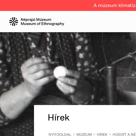
A múzeum klimatizál
Hírek
NYITÓOLDAL
MÚZEUM
HÍREK
HÚSVÉT A N