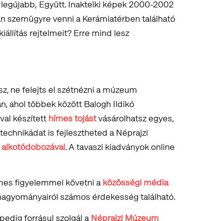
egújabb, Együtt. Inaktelki képek 2000-2002
bban szemügyre venni a Kerámiatérben található
állítás rejtelmeit? Erre mind lesz
sz, ne felejts el szétnézni a múzeum
, ahol többek között Balogh Ildikó
val készített
hímes tojást
vásárolhatsz egyes,
technikádat is fejlesztheted a Néprajzi
 alkotódobozával
. A tavaszi kiadványok online
mes figyelemmel követni a
közösségi média
 hagyományairól számos érdekesség található.
edig forrásul szolgál a
Néprajzi Múzeum