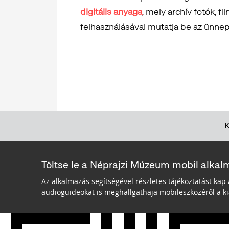
digitális anyaga
, mely archív fotók, f
felhasználásával mutatja be az ünnep
Töltse le a Néprajzi Múzeum mobil alkal
Az alkalmazás segítségével részletes tájékoztatást kap 
audioguideokat is meghallgathaja mobileszközéről a kiá