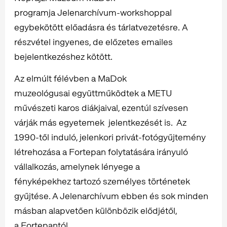
programja Jelenarchívum-workshoppal
egybekötött előadásra és tárlatvezetésre. A
részvétel ingyenes, de előzetes emailes
bejelentkezéshez kötött.
Az elmúlt félévben a MaDok
muzeológusai együttműködtek a METU
művészeti karos diákjaival, ezentúl szívesen
várják más egyetemek jelentkezését is. Az
1990-től induló, jelenkori privát-fotógyűjtemény
létrehozása a Fortepan folytatására irányuló
vállalkozás, amelynek lényege a
fényképekhez tartozó személyes történetek
gyűjtése. A Jelenarchívum ebben és sok minden
másban alapvetően különbözik elődjétől,
a Fortepantól.