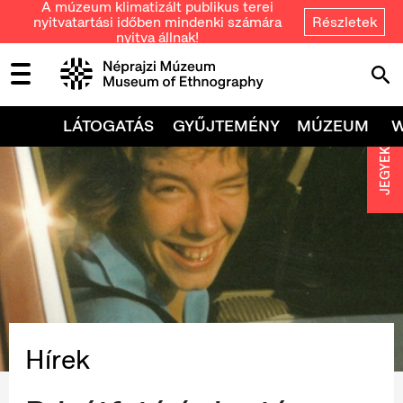
A múzeum klimatizált publikus terei
nyitvatartási időben mindenki számára
Részletek
nyitva állnak!
LÁTOGATÁS
GYŰJTEMÉNY
MÚZEUM
JEGYEK
Hírek