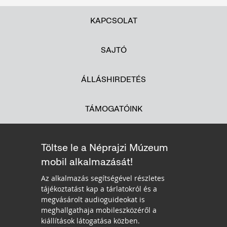
KAPCSOLAT
SAJTÓ
ÁLLÁSHIRDETÉS
TÁMOGATÓINK
Töltse le a Néprajzi Múzeum
mobil alkalmazását!
Az alkalmazás segítségével részletes
tájékoztatást kap a tárlatokról és a
megvásárolt audioguideokat is
meghallgathaja mobileszközéről a
kiállítások látogatása közben.