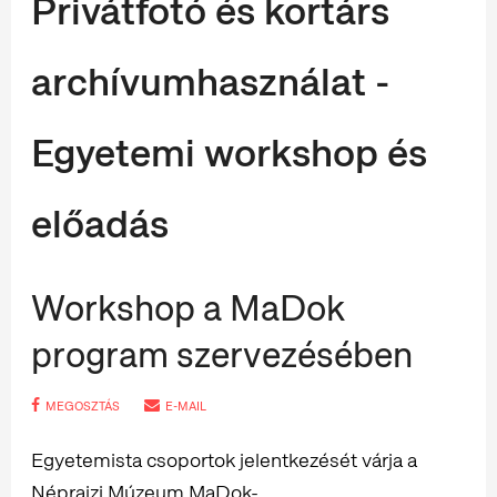
Privátfotó és kortárs
archívumhasználat -
Egyetemi workshop és
előadás
Workshop a MaDok
program szervezésében
MEGOSZTÁS
E-MAIL
Egyetemista csoportok jelentkezését várja a
Néprajzi Múzeum MaDok-