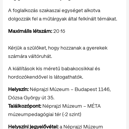
A foglalkozás szakaszai egységet alkotva
dolgozzák fel a műtárgyak által felkínált témákat.
Maximális létszám:
20 fő
Kérjük a szülőket, hogy hozzanak a gyerekek
számára váltóruhát.
A kiállítások kis méretű babakocsikkal és
hordozókendővel is látogathatók.
Helyszín:
Néprajzi Múzeum – Budapest 1146,
Dózsa György út 35.
Találkozópont:
Néprajzi Múzeum – MÉTA
múzeumpedagógiai tér (-2 szint)
Helyszíni jegyelővétel:
a Néprajzi Múzeum