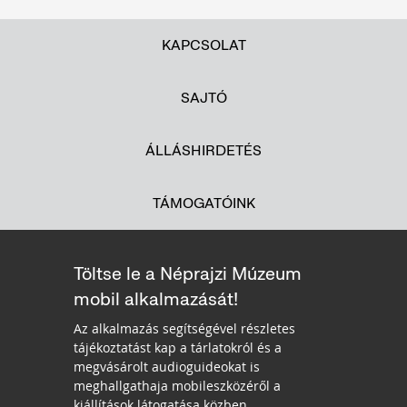
KAPCSOLAT
SAJTÓ
ÁLLÁSHIRDETÉS
TÁMOGATÓINK
Töltse le a Néprajzi Múzeum
mobil alkalmazását!
Az alkalmazás segítségével részletes
tájékoztatást kap a tárlatokról és a
megvásárolt audioguideokat is
meghallgathaja mobileszközéről a
kiállítások látogatása közben.