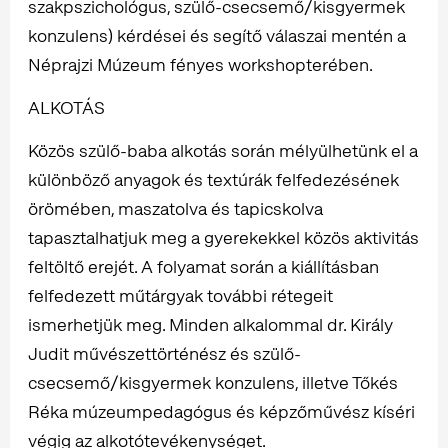
szakpszichológus, szülő-csecsemő/kisgyermek
konzulens) kérdései és segítő válaszai mentén a
Néprajzi Múzeum fényes workshopterében.
ALKOTÁS
Közös szülő-baba alkotás során mélyülhetünk el a
különböző anyagok és textúrák felfedezésének
örömében, maszatolva és tapicskolva
tapasztalhatjuk meg a gyerekekkel közös aktivitás
feltöltő erejét. A folyamat során a kiállításban
felfedezett műtárgyak további rétegeit
ismerhetjük meg. Minden alkalommal dr. Király
Judit művészettörténész és szülő-
csecsemő/kisgyermek konzulens, illetve Tőkés
Réka múzeumpedagógus és képzőművész kíséri
végig az alkotótevékenységet.