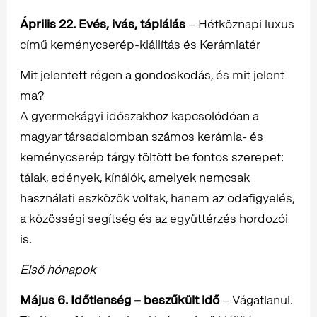
Április 22. Evés, ivás, táplálás
– Hétköznapi luxus
című keménycserép-kiállítás és Kerámiatér
Mit jelentett régen a gondoskodás, és mit jelent
ma?
A gyermekágyi időszakhoz kapcsolódóan a
magyar társadalomban számos kerámia- és
keménycserép tárgy töltött be fontos szerepet:
tálak, edények, kínálók, amelyek nemcsak
használati eszközök voltak, hanem az odafigyelés,
a közösségi segítség és az együttérzés hordozói
is.
Első hónapok
Május 6. Időtlenség – beszűkült idő
– Vágatlanul.