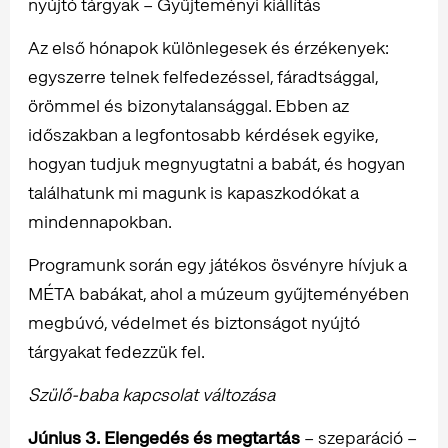
nyújtó tárgyak – Gyűjteményi kiállítás
Az első hónapok különlegesek és érzékenyek:
egyszerre telnek felfedezéssel, fáradtsággal,
örömmel és bizonytalansággal. Ebben az
időszakban a legfontosabb kérdések egyike,
hogyan tudjuk megnyugtatni a babát, és hogyan
találhatunk mi magunk is kapaszkodókat a
mindennapokban.
Programunk során egy játékos ösvényre hívjuk a
MÉTA babákat, ahol a múzeum gyűjteményében
megbúvó, védelmet és biztonságot nyújtó
tárgyakat fedezzük fel.
Szülő-baba kapcsolat változása
Június 3. Elengedés és megtartás
– szeparáció –