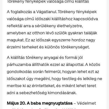
Törékeny fényképek valósága című kiállítás
A foglalkozás a Vágatlanul. Törékeny fényképek
valósága című időszaki kiállításhoz kapcsolódva
reflektál arra a sérülékeny élethelyzetre,
amelyben az otthon lévő szülők gyakran találják
magukat. Ez az időszak egyszerre hordoz nagy
érzelmi terheket és különös törékenységet.
A kiállítás törékeny anyagai és formái jól
párhuzamba állíthatók ezzel az állapottal. A közös
gondolkodás során felmerül, hogyan lehet ezt az
időszakot úgy megélni, hogy testileg és lelkileg ne
merítse ki az érintetteket, és miként lehet teret
adni a sebezhetőség kimondásának.
Május 20. A baba megnyugtatása
– Védelmet