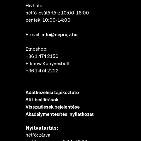
Hívható:
hétfő-csütörtök: 10:00-16:00
péntek: 10:00-14:00
E-mail:
info@neprajz.hu
Etnoshop:
+36 1 474 2150
Etknow Könyvesbolt:
+36 1 474 2222
Adatkezelési tájékoztató
Sütibeállítások
Visszaélések bejelentése
Akadálymentesítési nyilatkozat
Nyitvatartás:
hétfő: zárva