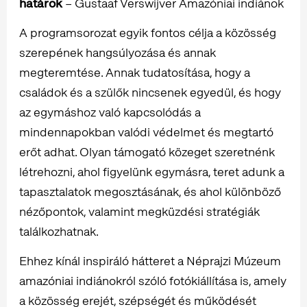
határok
– Gustaaf Verswijver Amazóniai indiánok
A programsorozat egyik fontos célja a közösség
szerepének hangsúlyozása és annak
megteremtése. Annak tudatosítása, hogy a
családok és a szülők nincsenek egyedül, és hogy
az egymáshoz való kapcsolódás a
mindennapokban valódi védelmet és megtartó
erőt adhat. Olyan támogató közeget szeretnénk
létrehozni, ahol figyelünk egymásra, teret adunk a
tapasztalatok megosztásának, és ahol különböző
nézőpontok, valamint megküzdési stratégiák
találkozhatnak.
Ehhez kínál inspiráló hátteret a Néprajzi Múzeum
amazóniai indiánokról szóló fotókiállítása is, amely
a közösség erejét, szépségét és működését