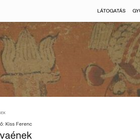
LÁTOGATÁS
GY
NEK
ő: Kiss Ferenc
vaének