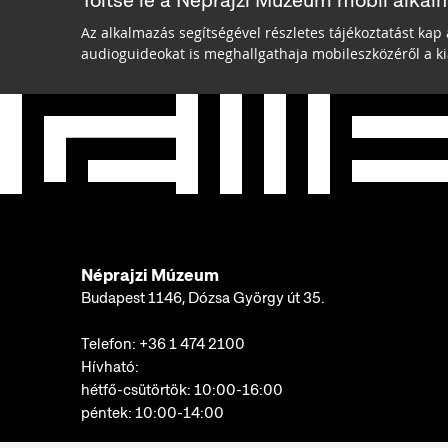
Töltse le a Néprajzi Múzeum mobil alkal
Az alkalmazás segítségével részletes tájékoztatást kap 
audioguideokat is meghallgathaja mobileszközéről a kiá
Néprajzi Múzeum
Budapest 1146, Dózsa György út 35.
Telefon:
+36 1 474 2100
Hívható:
hétfő-csütörtök: 10:00-16:00
péntek: 10:00-14:00