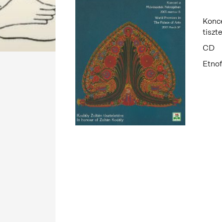
Konce
tiszt
CD
Etnof