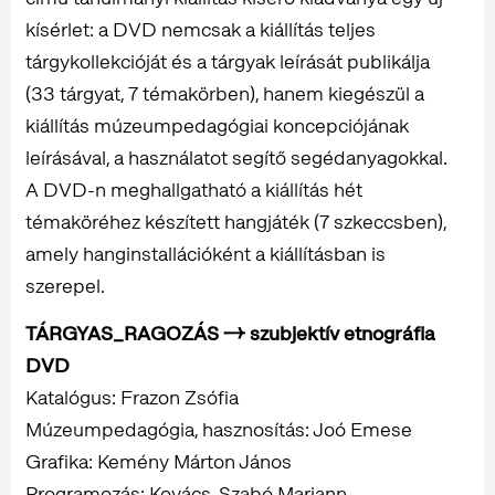
kísérlet: a DVD nemcsak a kiállítás teljes
tárgykollekcióját és a tárgyak leírását publikálja
(33 tárgyat, 7 témakörben), hanem kiegészül a
kiállítás múzeumpedagógiai koncepciójának
leírásával, a használatot segítő segédanyagokkal.
A DVD-n meghallgatható a kiállítás hét
témaköréhez készített hangjáték (7 szkeccsben),
amely hanginstallációként a kiállításban is
szerepel.
TÁRGYAS_RAGOZÁS → szubjektív etnográfia
DVD
Katalógus: Frazon Zsófia
Múzeumpedagógia, hasznosítás: Joó Emese
Grafika: Kemény Márton János
Programozás: Kovács-Szabó Mariann