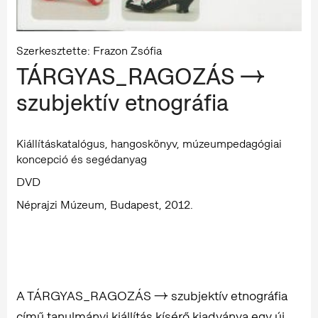
Szerkesztette: Frazon Zsófia
TÁRGYAS_RAGOZÁS →
szubjektív etnográfia
Kiállításkatalógus, hangoskönyv, múzeumpedagógiai
koncepció és segédanyag
DVD
Néprajzi Múzeum, Budapest, 2012.
A TÁRGYAS_RAGOZÁS → szubjektív etnográfia
című tanulmányi kiállítás kísérő kiadványa egy új