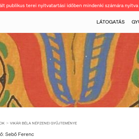
t publikus terei nyitvatartási időben mindenki számára nyitva 
LÁTOGATÁS
GY
OK
VIKÁR BÉLA NÉPZENEI GYŰJTEMÉNYE
ző: Sebő Ferenc