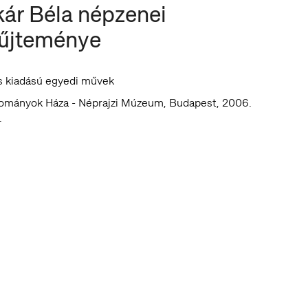
kár Béla népzenei
űjteménye
s kiadású egyedi művek
ományok Háza - Néprajzi Múzeum, Budapest, 2006.
.