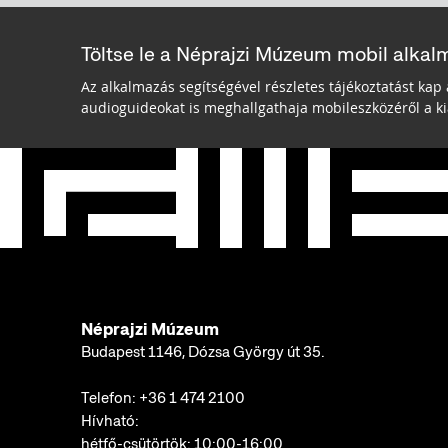
Töltse le a Néprajzi Múzeum mobil alkal
Az alkalmazás segítségével részletes tájékoztatást kap 
audioguideokat is meghallgathaja mobileszközéről a kiá
Néprajzi Múzeum
Budapest 1146, Dózsa György út 35.
Telefon:
+36 1 474 2100
Hívható:
hétfő-csütörtök: 10:00-16:00