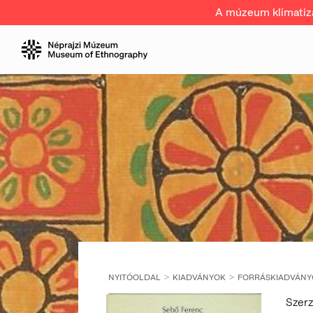
A múzeum klimatizál
NYITÓOLDAL
KIADVÁNYOK
FORRÁSKIADVÁNY
Szer