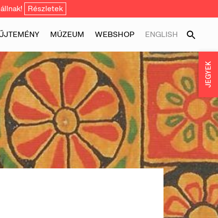
állnak!
Részletek
ŰJTEMÉNY
MÚZEUM
WEBSHOP
ENGLISH
JEGYEK