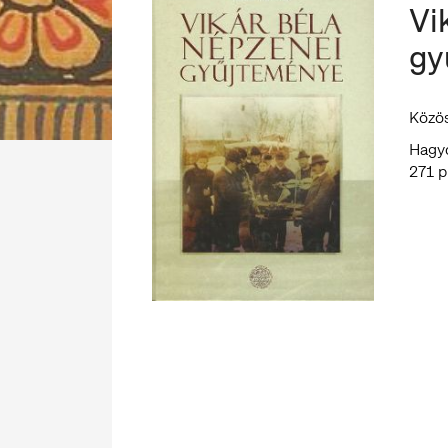
Vi
gy
Közö
Hagy
271 p