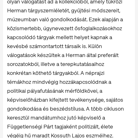
olyan válogatást ad a kollekcióból, amely tükrözi
Herman tárgyszemléletét, gyűjtési módszereit,
múzeumban való gondolkodását. Ezek alapján a
közismertebb, úgynevezett ősfoglalkozásokhoz
kapcsolódó tárgyak mellett helyet kapnak a
kevésbé számontartott társaik is. Külön
válogatások készültek a Herman által preferált
sorozatokból, illetve a terepkutatásaihoz
konkrétan köthető tárgyakból. A néprajzi
témákhoz mindvégig hozzákapcsolódnak a
politikai pályafutásának mérföldkövei, a
képviselőházban kifejtett tevékenysége, sajátos
gondolkodása és beszédstílusa. A több cikluson
keresztül mandátumhoz jutó képviselő a
Függetlenségi Párt tagjaként politizált, élete
végéig hű maradt Kossuth Lajos eszméihez.