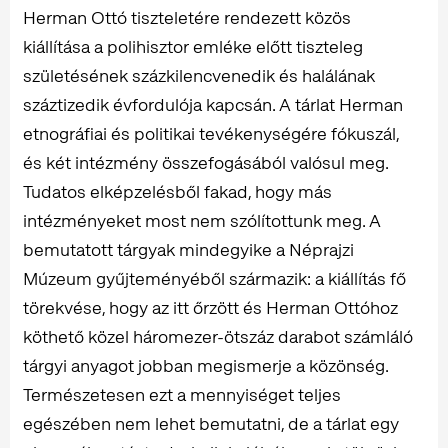
Herman Ottó tiszteletére rendezett közös
kiállítása a polihisztor emléke előtt tiszteleg
születésének százkilencvenedik és halálának
száztizedik évfordulója kapcsán. A tárlat Herman
etnográfiai és politikai tevékenységére fókuszál,
és két intézmény összefogásából valósul meg.
Tudatos elképzelésből fakad, hogy más
intézményeket most nem szólítottunk meg. A
bemutatott tárgyak mindegyike a Néprajzi
Múzeum gyűjteményéből származik: a kiállítás fő
törekvése, hogy az itt őrzött és Herman Ottóhoz
köthető közel háromezer-ötszáz darabot számláló
tárgyi anyagot jobban megismerje a közönség.
Természetesen ezt a mennyiséget teljes
egészében nem lehet bemutatni, de a tárlat egy