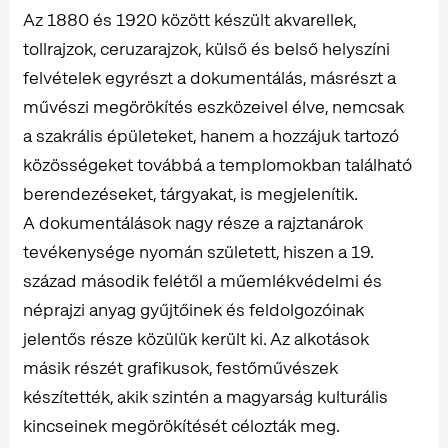
Az 1880 és 1920 között készült akvarellek,
tollrajzok, ceruzarajzok, külső és belső helyszíni
felvételek egyrészt a dokumentálás, másrészt a
művészi megörökítés eszközeivel élve, nemcsak
a szakrális épületeket, hanem a hozzájuk tartozó
közösségeket továbbá a templomokban található
berendezéseket, tárgyakat, is megjelenítik.
A dokumentálások nagy része a rajztanárok
tevékenysége nyomán született, hiszen a 19.
század második felétől a műemlékvédelmi és
néprajzi anyag gyűjtőinek és feldolgozóinak
jelentős része közülük került ki. Az alkotások
másik részét grafikusok, festőművészek
készítették, akik szintén a magyarság kulturális
kincseinek megörökítését célozták meg.