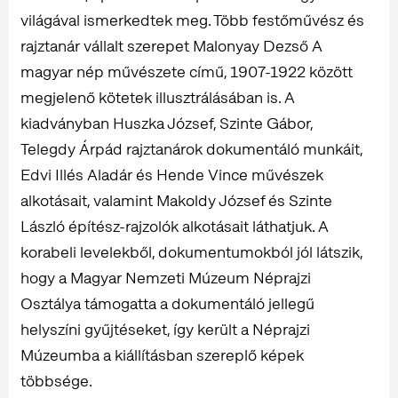
világával ismerkedtek meg. Több festőművész és
rajztanár vállalt szerepet Malonyay Dezső A
magyar nép művészete című, 1907-1922 között
megjelenő kötetek illusztrálásában is. A
kiadványban Huszka József, Szinte Gábor,
Telegdy Árpád rajztanárok dokumentáló munkáit,
Edvi Illés Aladár és Hende Vince művészek
alkotásait, valamint Makoldy József és Szinte
László építész-rajzolók alkotásait láthatjuk. A
korabeli levelekből, dokumentumokból jól látszik,
hogy a Magyar Nemzeti Múzeum Néprajzi
Osztálya támogatta a dokumentáló jellegű
helyszíni gyűjtéseket, így került a Néprajzi
Múzeumba a kiállításban szereplő képek
többsége.