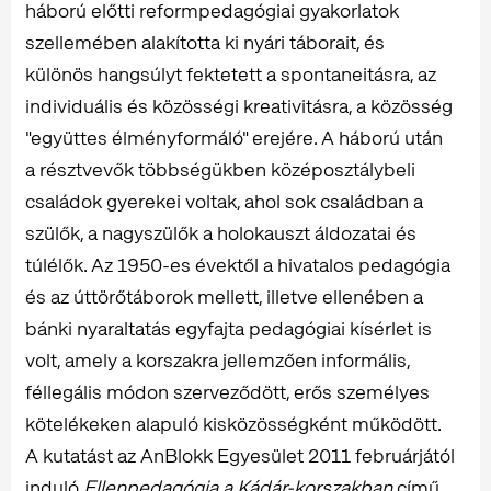
háború előtti reformpedagógiai gyakorlatok
szellemében alakította ki nyári táborait, és
különös hangsúlyt fektetett a spontaneitásra, az
individuális és közösségi kreativitásra, a közösség
"együttes élményformáló" erejére. A háború után
a résztvevők többségükben középosztálybeli
családok gyerekei voltak, ahol sok családban a
szülők, a nagyszülők a holokauszt áldozatai és
túlélők. Az 1950-es évektől a hivatalos pedagógia
és az úttörőtáborok mellett, illetve ellenében a
bánki nyaraltatás egyfajta pedagógiai kísérlet is
volt, amely a korszakra jellemzően informális,
féllegális módon szerveződött, erős személyes
kötelékeken alapuló kisközösségként működött.
A kutatást az AnBlokk Egyesület 2011 februárjától
induló
Ellenpedagógia a Kádár-korszakban
című