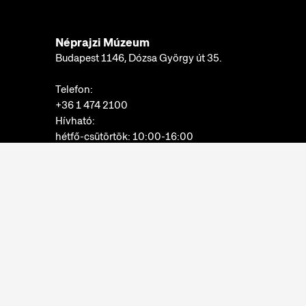
Néprajzi Múzeum
Budapest 1146, Dózsa György út 35.
Telefon:
+36 1 474 2100
Hívható:
hétfő-csütörtök: 10:00-16:00
péntek: 10:00-14:00
E-mail:
info@neprajz.hu
Etnoshop:
+36 1 474 2150
Etknow Könyvesbolt:
+36 1 474 2222