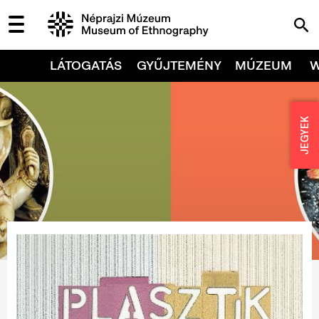
LÁTOGATÁS
GYŰJTEMÉNY
MÚZEUM
JEGYEK