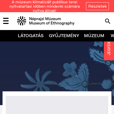
A múzeum klimatizált publikus terei
nyitvatartási időben mindenki számára
Részletek
nyitva állnak!
LÁTOGATÁS
GYŰJTEMÉNY
MÚZEUM
JEGYEK