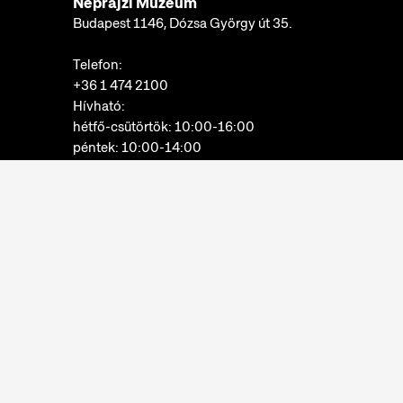
Néprajzi Múzeum
Budapest 1146, Dózsa György út 35.
Telefon:
+36 1 474 2100
Hívható:
hétfő-csütörtök: 10:00-16:00
péntek: 10:00-14:00
E-mail:
info@neprajz.hu
Etnoshop:
+36 1 474 2150
Etknow Könyvesbolt:
+36 1 474 2222
Adatkezelési tájékoztató
Sütibeállítások
Visszaélések bejelentése