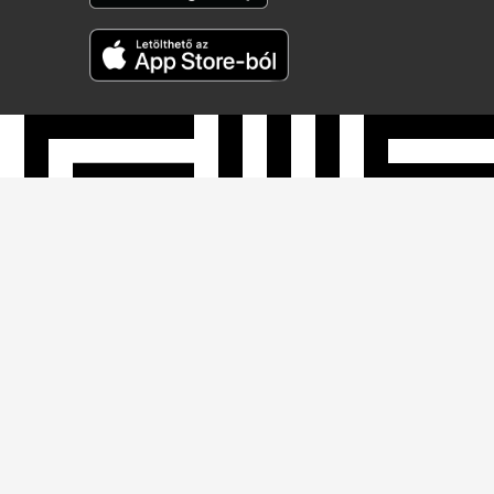
Néprajzi Múzeum
Budapest 1146, Dózsa György út 35.
Telefon:
+36 1 474 2100
Hívható:
hétfő-csütörtök: 10:00-16:00
péntek: 10:00-14:00