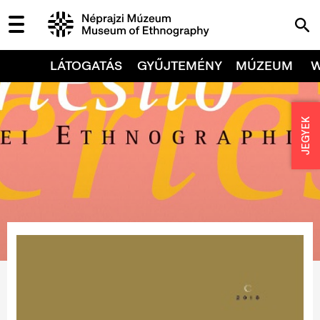
LÁTOGATÁS
GYŰJTEMÉNY
MÚZEUM
JEGYEK