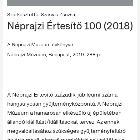
Szerkesztette: Szarvas Zsuzsa
Néprajzi Értesítő 100 (2018)
A Néprajzi Múzeum évkönyve
Néprajzi Múzeum, Budapest, 2019. 288 p.
A Néprajzi Értesítő századik, jubileumi száma
hangsúlyosan gyűjteményközpontú. A Néprajzi
Múzeum a hamarosan elkészülő új épületében
állandó kiállítást/kiállításokat tervez. Az ennek
megvalósításához szükséges gyűjteményfeltáró
és értelmező, elemző munkákból ad ízelítőt ez a