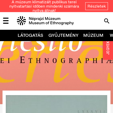
A múzeum klimatizált publikus terei
nyitvatartási időben mindenki számára
Részletek
nyitva állnak!
LÁTOGATÁS
GYŰJTEMÉNY
MÚZEUM
JEGYEK