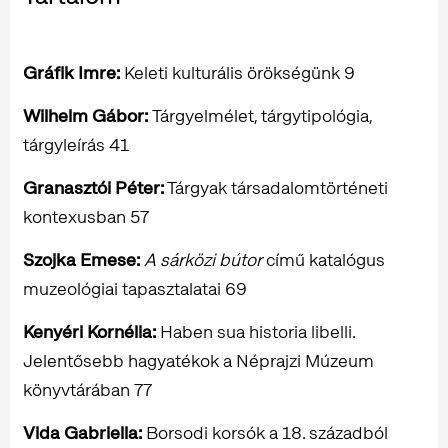
Gráfik Imre:
Keleti kulturális örökségünk 9
Wilhelm Gábor:
Tárgyelmélet, tárgytipológia,
tárgyleírás 41
Granasztói Péter:
Tárgyak társadalomtörténeti
kontexusban 57
Szojka Emese:
A sárközi bútor
című katalógus
muzeológiai tapasztalatai 69
Kenyéri Kornélia:
Haben sua historia libelli.
Jelentősebb hagyatékok a Néprajzi Múzeum
könyvtárában 77
Vida Gabriella:
Borsodi korsók a 18. századból