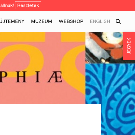
állnak!
Részletek
ŰJTEMÉNY
MÚZEUM
WEBSHOP
ENGLISH
JEGYEK