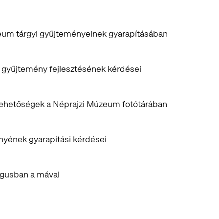
zeum tárgyi gyűjteményeinek gyarapításában
 gyűjtemény fejlesztésének kérdései
lehetőségek a Néprajzi Múzeum fotótárában
yének gyarapítási kérdései
lógusban a mával