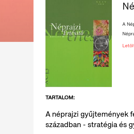
Né
A Né
Népra
Letö
TARTALOM:
A néprajzi gyűjtemények f
században - stratégia és g