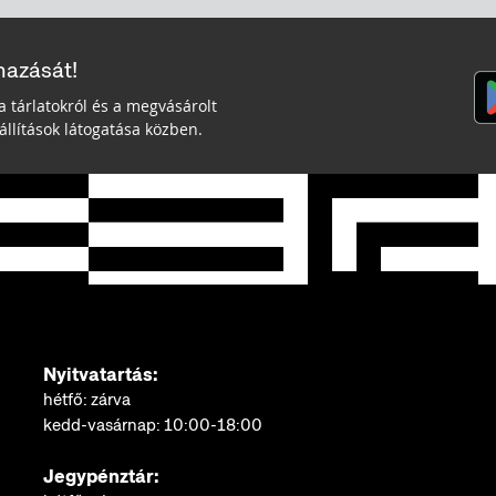
mazását!
a tárlatokról és a megvásárolt
llítások látogatása közben.
Nyitvatartás:
hétfő: zárva
kedd-vasárnap: 10:00-18:00
Jegypénztár: