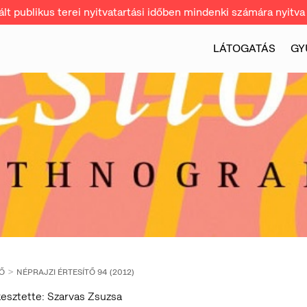
t publikus terei nyitvatartási időben mindenki számára nyitva 
LÁTOGATÁS
GY
TŐ
NÉPRAJZI ÉRTESÍTŐ 94 (2012)
esztette: Szarvas Zsuzsa