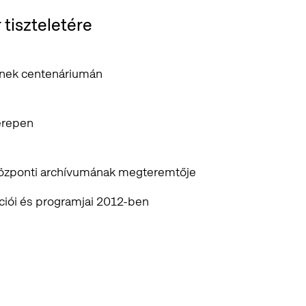
tiszteletére
ének centenáriumán
terepen
központi archívumának megteremtője
ációi és programjai 2012-ben