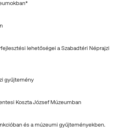
múzeumokban*
en
ejlesztési lehetőségei a Szabadtéri Néprajzi
jzi gyűjtemény
szentesi Koszta József Múzeumban
- funkcióban és a múzeumi gyűjteményekben.