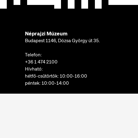
Néprajzi Múzeum
Budapest 1146, Dózsa György út 35.
Telefon:
+36 1 474 2100
Hívható:
hétfő-csütörtök: 10:00-16:00
péntek: 10:00-14:00
E-mail:
info@neprajz.hu
Etnoshop:
+36 1 474 2150
Etknow Könyvesbolt:
+36 1 474 2222