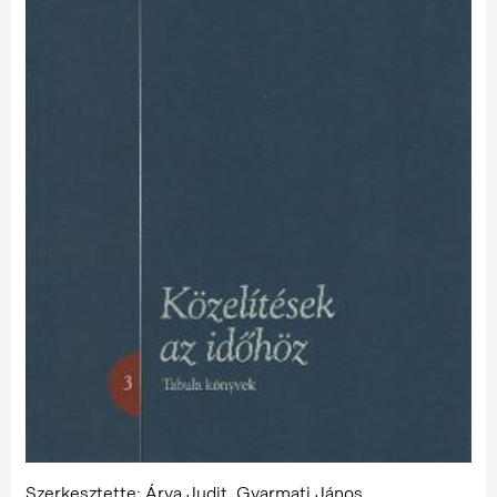
Szerkesztette: Árva Judit, Gyarmati János