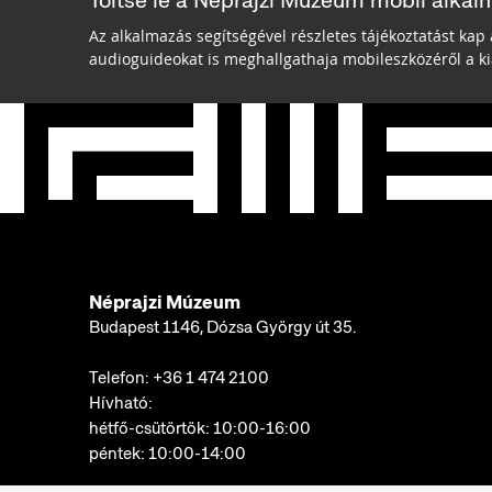
Töltse le a Néprajzi Múzeum mobil alkal
Az alkalmazás segítségével részletes tájékoztatást kap 
audioguideokat is meghallgathaja mobileszközéről a kiá
Néprajzi Múzeum
Budapest 1146, Dózsa György út 35.
Telefon:
+36 1 474 2100
Hívható:
hétfő-csütörtök: 10:00-16:00
péntek: 10:00-14:00