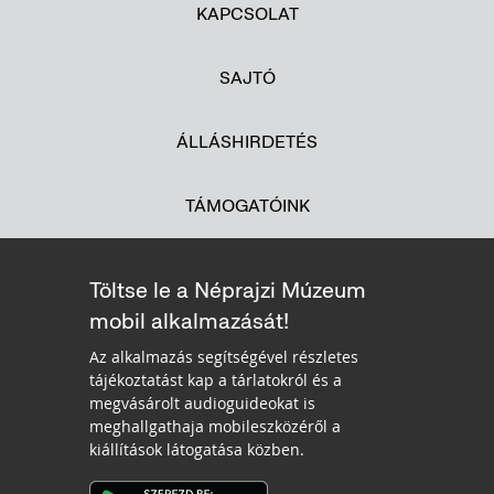
KAPCSOLAT
SAJTÓ
ÁLLÁSHIRDETÉS
TÁMOGATÓINK
Töltse le a Néprajzi Múzeum
mobil alkalmazását!
Az alkalmazás segítségével részletes
tájékoztatást kap a tárlatokról és a
megvásárolt audioguideokat is
meghallgathaja mobileszközéről a
kiállítások látogatása közben.