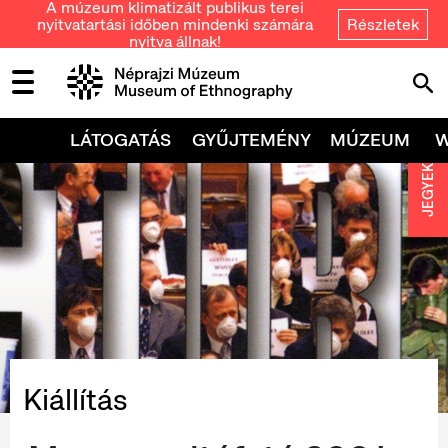
A múzeum klimatizált publikus terei
nyitvatartási időben mindenki számára
Részletek
nyitva állnak!
LÁTOGATÁS
GYŰJTEMÉNY
MÚZEUM
JEGYEK
Kiállítás