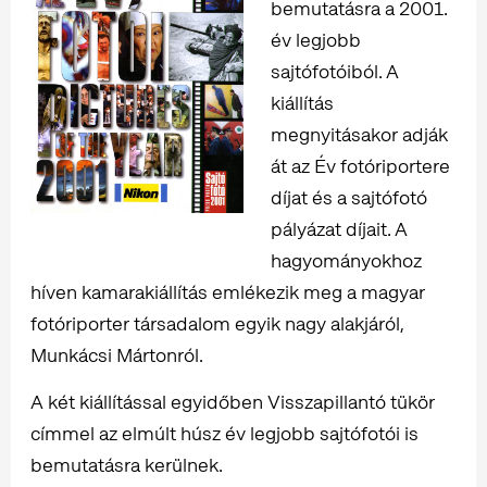
bemutatásra a 2001.
év legjobb
sajtófotóiból. A
kiállítás
megnyitásakor adják
át az Év fotóriportere
díjat és a sajtófotó
pályázat díjait. A
hagyományokhoz
híven kamarakiállítás emlékezik meg a magyar
fotóriporter társadalom egyik nagy alakjáról,
Munkácsi Mártonról.
A két kiállítással egyidőben Visszapillantó tükör
címmel az elmúlt húsz év legjobb sajtófotói is
bemutatásra kerülnek.