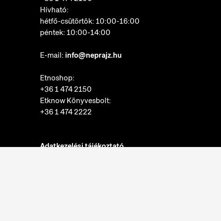
Hívható:
hétfő-csütörtök: 10:00-16:00
péntek: 10:00-14:00
E-mail:
info@neprajz.hu
Etnoshop:
+36 1 474 2150
Etknow Könyvesbolt:
+36 1 474 2222
Adatkezelési tájékoztató
Sütibeállítások
Visszaélések bejelentése
Akadálymentesítési nyilatkozat
Nyitvatartás:
hétfő: zárva