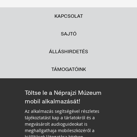
KAPCSOLAT
SAJTÓ
ÁLLÁSHIRDETÉS
TÁMOGATÓINK
Töltse le a Néprajzi Múzeum
mobil alkalmazását!
Az alkalmazás segítségével részletes
tájékoztatást kap a tárlatokról és a
megvásárolt audioguideokat is
meghallgathaja mobileszközéről a
kiállítások látogatása közben.