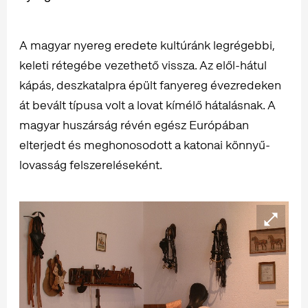
A magyar nyereg eredete kultúránk legrégebbi,
keleti rétegébe vezethető vissza. Az elől-hátul
kápás, deszkatalpra épült fanyereg évezredeken
át bevált típusa volt a lovat kímélő hátalásnak. A
magyar huszárság révén egész Európában
elterjedt és meghonosodott a katonai könnyű-
lovasság felszereléseként.