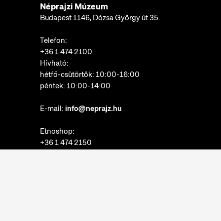
Néprajzi Múzeum
Budapest 1146, Dózsa György út 35.
Telefon:
+36 1 474 2100
Hívható:
hétfő-csütörtök: 10:00-16:00
péntek: 10:00-14:00
E-mail:
info@neprajz.hu
Etnoshop:
+36 1 474 2150
Etknow Könyvesbolt:
+36 1 474 2222
Adatkezelési tájékoztató
Sütibeállítások