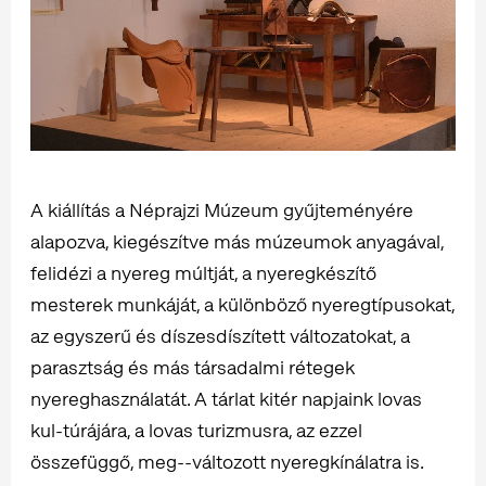
A kiállítás a Néprajzi Múzeum gyűjteményére
alapozva, kiegészítve más múzeumok anyagával,
felidézi a nyereg múltját, a nyeregkészítő
mesterek munkáját, a különböző nyeregtípusokat,
az egyszerű és díszesdíszített változatokat, a
parasztság és más társadalmi rétegek
nyereghasználatát. A tárlat kitér napjaink lovas
kul-túrájára, a lovas turizmusra, az ezzel
összefüggő, meg--változott nyeregkínálatra is.