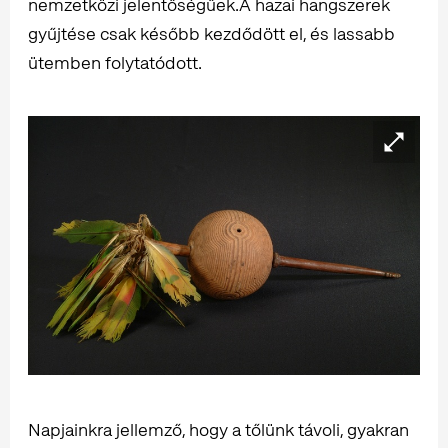
nemzetközi jelentőségűek.A hazai hangszerek
gyűjtése csak később kezdődött el, és lassabb
ütemben folytatódott.
Napjainkra jellemző, hogy a tőlünk távoli, gyakran