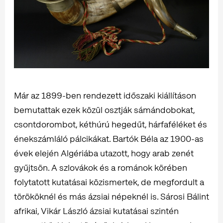
Már az 1899-ben rendezett időszaki kiállításon
bemutattak ezek közül osztják sámándobokat,
csontdorombot, kéthúrú hegedűt, hárfaféléket és
énekszámláló pálcikákat. Bartók Béla az 1900-as
évek elején Algériába utazott, hogy arab zenét
gyűjtsön. A szlovákok és a románok körében
folytatott kutatásai közismertek, de megfordult a
törököknél és más ázsiai népeknél is. Sárosi Bálint
afrikai, Vikár László ázsiai kutatásai szintén