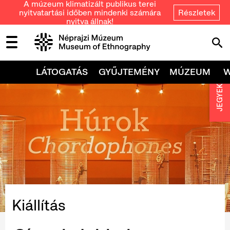
A múzeum klimatizált publikus terei
nyitvatartási időben mindenki számára
Részletek
nyitva állnak!
LÁTOGATÁS
GYŰJTEMÉNY
MÚZEUM
JEGYEK
Kiállítás