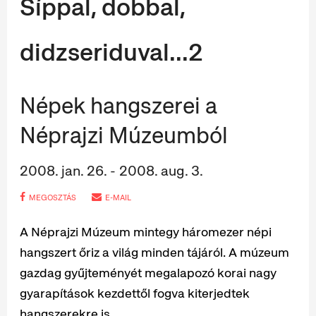
Síppal, dobbal,
didzseriduval...2
Népek hangszerei a
Néprajzi Múzeumból
2008. jan. 26. - 2008. aug. 3.
MEGOSZTÁS
E-MAIL
A Néprajzi Múzeum mintegy háromezer népi
hangszert őriz a világ minden tájáról. A múzeum
gazdag gyűjteményét megalapozó korai nagy
gyarapítások kezdettől fogva kiterjedtek
hangszerekre is.