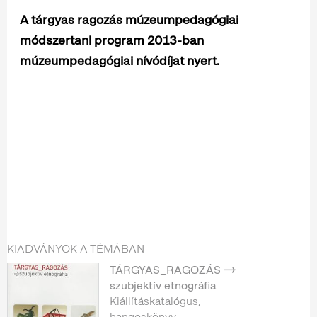
A tárgyas ragozás múzeumpedagógiai
módszertani program 2013-ban
múzeumpedagógiai nívódíjat nyert.
KIADVÁNYOK A TÉMÁBAN
TÁRGYAS_RAGOZÁS →
szubjektív etnográfia
Kiállításkatalógus,
hangoskönyv,