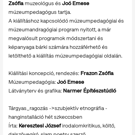
Zsófia
muzeológus és
Joó Emese
múzeumpedagógus tartja.
A kiállításhoz kapcsolódó múzeumpedagógiai és
múzeumandragógiai program nyitott, a már
megvalósult programok módszertani és
képanyaga bárki számára hozzáférhető és
letölthető a kiállítás múzeumpedagógiai oldalán.
Kiállítási koncepció, rendezés:
Frazon Zsófia
Múzeumpedagógia:
Joó Emese
Látványterv és grafika:
Narmer Építészstúdió
Tárgyas_ragozás ->szubjektív etnográfia -
hanginstalláció hét szkeccsben
Írta:
Keresztesi József
irodalomkritikus, költő,
dalszövegíró, slam poetry szerző