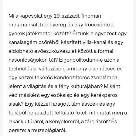
Mi a kapcsolat egy 19. századi, finoman
megmunkált bőr nyereg és egy fröccsöntött
gyerek játékmotor között? Érzünk-e egyezést egy
kanalasgém csőréből készített villa-kanál és egy
eldobható evőeszközkészlet között a formai
hasonlóságokon túl? Elgondolkodunk-e azon a
technológiai változáson, amit egy olajmécses és
egy kézzel tekerős kondenzátoros zseblámpa
jelent a világítás és a fény kultúrájában? Miként
véd másként egy esőkalap és egy kerékpáros
sisak? Egy kézzel faragott támlásszék és egy
fóliából hegesztett felfújató fotel mit mutat meg a
lakáskultúráról, a kényelemről, a tárolásról? És
persze: a muzeológiáról.