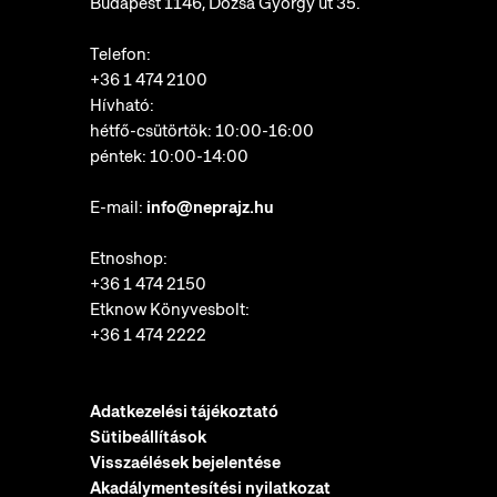
Budapest 1146, Dózsa György út 35.
Telefon:
+36 1 474 2100
Hívható:
hétfő-csütörtök: 10:00-16:00
péntek: 10:00-14:00
E-mail:
info@neprajz.hu
Etnoshop:
+36 1 474 2150
Etknow Könyvesbolt:
+36 1 474 2222
Adatkezelési tájékoztató
Sütibeállítások
Visszaélések bejelentése
Akadálymentesítési nyilatkozat