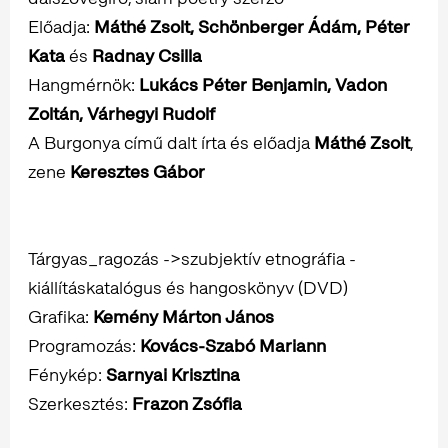
Előadja:
Máthé Zsolt, Schönberger Ádám, Péter
Kata
és
Radnay Csilla
Hangmérnök:
Lukács Péter Benjamin, Vadon
Zoltán, Várhegyi Rudolf
A Burgonya című dalt írta és előadja
Máthé Zsolt
,
zene
Keresztes Gábor
Tárgyas_ragozás ->szubjektív etnográfia -
kiállításkatalógus és hangoskönyv (DVD)
Grafika:
Kemény Márton János
Programozás:
Kovács-Szabó Mariann
Fénykép:
Sarnyai Krisztina
Szerkesztés:
Frazon Zsófia