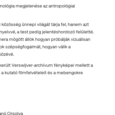
chnológia megjelenése az antropológiai
 közösség ünnepi világát tárja fel, hanem azt
nyelvvé, a test pedig jelentéshordozó felületté.
mera mögött állók hogyan próbálják vizuálisan
ok szépségfogalmát, hogyan válik a
zközévé.
rült Verswijver-archívum fényképei mellett a
k a kutató filmfelvételeit és a mebengokre
anó Orsolya