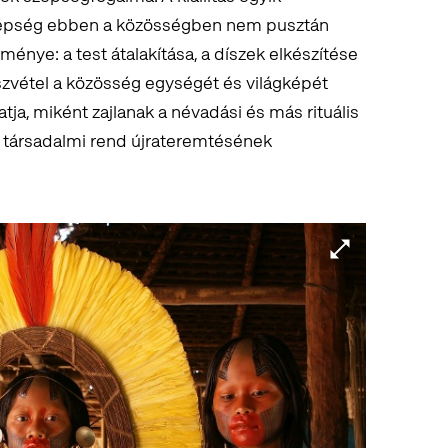
szépség ebben a közösségben nem pusztán
énye: a test átalakítása, a díszek elkészítése
észvétel a közösség egységét és világképét
tatja, miként zajlanak a névadási és más rituális
a társadalmi rend újrateremtésének