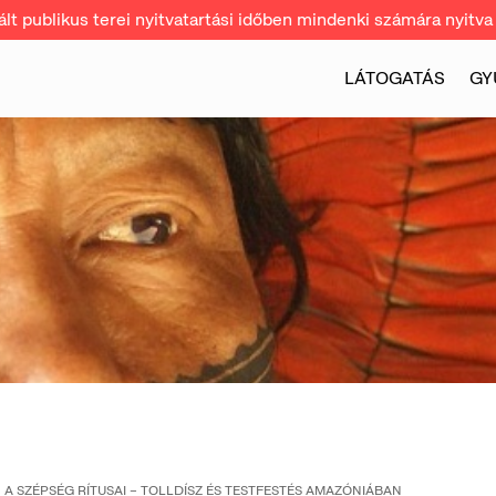
t publikus terei nyitvatartási időben mindenki számára nyitva 
LÁTOGATÁS
GY
A SZÉPSÉG RÍTUSAI – TOLLDÍSZ ÉS TESTFESTÉS AMAZÓNIÁBAN