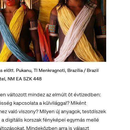
előtt. Pukanu, TI Menkragnoti, Brazília / Brazil
vétel, NM EA SZK 448
ben változott mindez az elmúlt öt évtizedben:
sség kapcsolata a külvilággal? Miként
hez való viszony? Milyen új anyagok, testdíszek
s a digitális korszak fényképei egymás mellé
változásokat. Mindeközben arra is választ