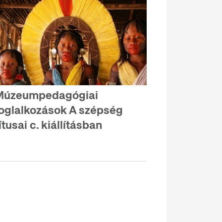
Múzeumpedagógiai
oglalkozások A szépség
ítusai c. kiállításban