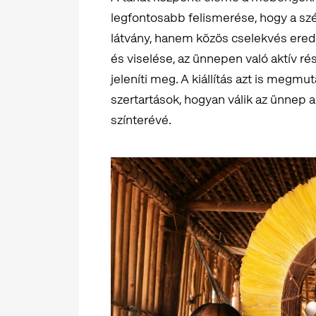
legfontosabb felismerése, hogy a 
látvány, hanem közös cselekvés eredm
és viselése, az ünnepen való aktív r
jeleníti meg. A kiállítás azt is megmu
szertartások, hogyan válik az ünnep 
színterévé.