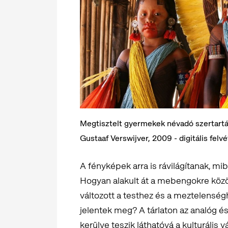
Megtisztelt gyermekek névadó szertartás 
Gustaaf Verswijver, 2009 - digitális fel
A fényképek arra is rávilágítanak, mi
Hogyan alakult át a mebengokre közö
változott a testhez és a meztelenség
jelentek meg? A tárlaton az analóg é
kerülve teszik láthatóvá a kulturális 