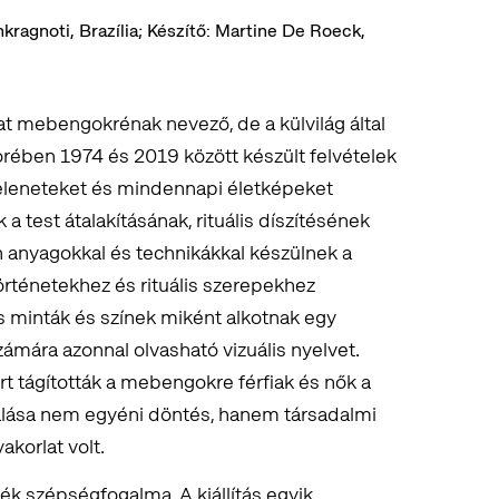
nkragnoti, Brazília; Készítő: Martine De Roeck,
t mebengokrénak nevező, de a külvilág által
örében 1974 és 2019 között készült felvételek
jeleneteket és mindennapi életképeket
a test átalakításának, rituális díszítésének
yen anyagokkal és technikákkal készülnek a
örténetekhez és rituális szerepekhez
 minták és színek miként alkotnak egy
ámára azonnal olvasható vizuális nyelvet.
rt tágították a mebengokre férfiak és nők a
rmálása nem egyéni döntés, hanem társadalmi
yakorlat volt.
k szépségfogalma. A kiállítás egyik