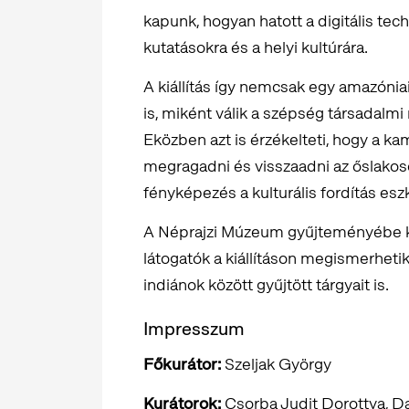
kapunk, hogyan hatott a digitális te
kutatásokra és a helyi kultúrára.
A kiállítás így nemcsak egy amazóniai
is, miként válik a szépség társadalmi 
Eközben azt is érzékelteti, hogy a ka
megragadni és visszaadni az őslakos
fényképezés a kulturális fordítás es
A Néprajzi Múzeum gyűjteményébe ke
látogatók a kiállításon megismerheti
indiánok között gyűjtött tárgyait is.
Impresszum
Főkurátor:
Szeljak György
Kurátorok:
Csorba Judit Dorottya, D