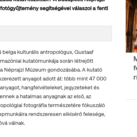
fotógyűjtemény segítségével válaszol a fenti
ű belga kulturális antropológus, Gustaaf
mazóniai kutatómunkája során létrejött
f
t a Néprajzi Múzeum gondozásába. A kutató
r
dszerezett anyagot adott át: több mint 47 000
manyagot, hangfelvételeket, jegyzeteket és
s ennek a hatalmas anyagnak az első, az
ropológiai fotográfia természetére fókuszáló
repmunkáira rendszeresen elkísérő felesége,
óvá válnak.