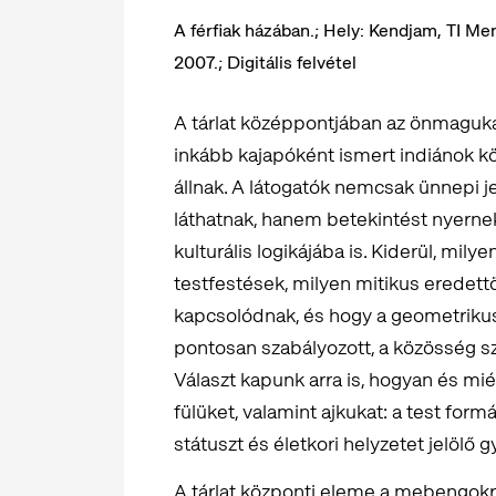
A férfiak házában.; Hely: Kendjam, TI Me
2007.; Digitális felvétel
A tárlat középpontjában az önmaguka
inkább kajapóként ismert indiánok k
állnak. A látogatók nemcsak ünnepi 
láthatnak, hanem betekintést nyernek 
kulturális logikájába is. Kiderül, mil
testfestések, milyen mitikus eredett
kapcsolódnak, és hogy a geometrikus
pontosan szabályozott, a közösség sz
Választ kapunk arra is, hogyan és mié
fülüket, valamint ajkukat: a test fo
státuszt és életkori helyzetet jelölő g
A tárlat központi eleme a mebengokré