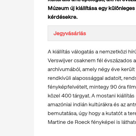
Múzeum új kiállítása egy különleges 
kérdésekre.
Jegyvásárlás
A kiállítás válogatás a nemzetközi hír
Verswijver csaknem fél évszázados a
archívumából, amely négy éve kerül
rendkívüli alapossággal adatolt, ren
fényképfelvételt, mintegy 90 óra fil
közel 400 tárgyat. A mostani kiállítá
amazóniai indián kultúrákra és az ant
bemutatása, úgy hogy a kutatót a te
Martine de Roeck fényképei is láthat