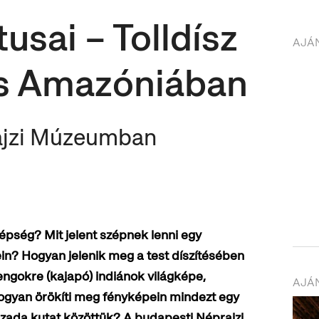
usai – Tolldísz
AJÁ
és Amazóniában
rajzi Múzeumban
épség? Mit jelent szépnek lenni egy
in?
Hogyan jelenik meg a test díszítésében
gokre (kajapó) indiánok világképe,
AJÁN
Hogyan örökíti meg fényképein mindezt egy
zázada kutat közöttük? A budapesti Néprajzi