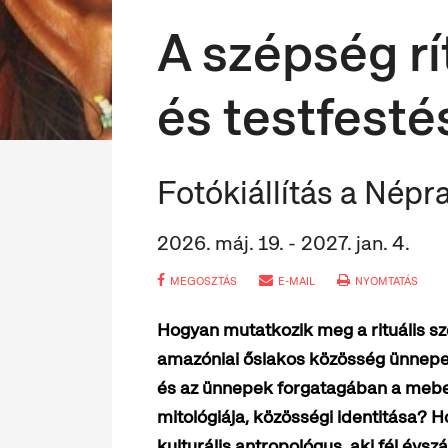
A szépség rít
és testfest
Fotókiállítás a Nép
2026. máj. 19. - 2027. jan. 4.
MEGOSZTÁS
E-MAIL
NYOMTATÁS
Hogyan mutatkozik meg a rituális sz
amazóniai őslakos közösség ünnepe
és az ünnepek forgatagában a meben
mitológiája, közösségi identitása? 
kulturális antropológus, aki fél évs