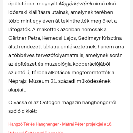
épületében megnyílt
Megérkeztünk
című első
időszaki kiállításra utalnak, amelynek terében
több mint egy éven át tekinthették meg őket a
látogatók. A makettek azonban nemcsak a
Gärtner Petra, Kemecsi Lajos, Sedlmayr Krisztina
által rendezett tárlatra emlékeztetnek, hanem arra
a többéves tervezőfolyamatra is, amelynek során
az építészet és muzeológia kooperációjából
születő új térbeli alkotások megteremtették a
Néprajzi Múzeum 21. századi működésének
alapjait.
Olvassa el az Octogon magazin hanghengerről
szóló cikkét:
Hangzó Tér és Hanghenger - Mátrai Péter projektjei a 18.