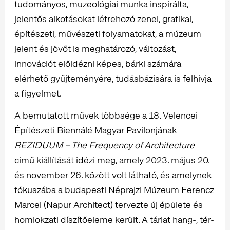
tudományos, muzeológiai munka inspirálta,
jelentős alkotásokat létrehozó zenei, grafikai,
építészeti, művészeti folyamatokat, a múzeum
jelent és jövőt is meghatározó, változást,
innovációt előidézni képes, bárki számára
elérhető gyűjteményére, tudásbázisára is felhívja
a figyelmet.
A bemutatott művek többsége a 18. Velencei
Építészeti Biennálé Magyar Pavilonjának
REZIDUUM – The Frequency of Architecture
című kiállítását idézi meg, amely 2023. május 20.
és november 26. között volt látható, és amelynek
fókuszába a budapesti Néprajzi Múzeum Ferencz
Marcel (Napur Architect) tervezte új épülete és
homlokzati díszítőeleme került. A tárlat hang-, tér-