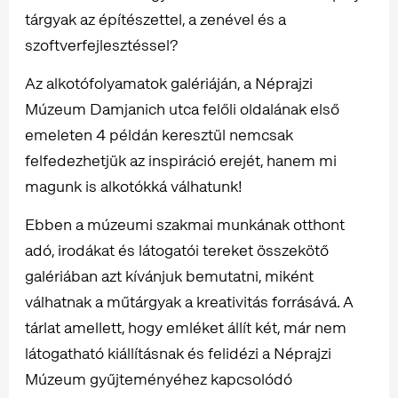
tárgyak az építészettel, a zenével és a
szoftverfejlesztéssel?
Az alkotófolyamatok galériáján, a Néprajzi
Múzeum Damjanich utca felőli oldalának első
emeleten 4 példán keresztül nemcsak
felfedezhetjük az inspiráció erejét, hanem mi
magunk is alkotókká válhatunk!
Ebben a múzeumi szakmai munkának otthont
adó, irodákat és látogatói tereket összekötő
galériában azt kívánjuk bemutatni, miként
válhatnak a műtárgyak a kreativitás forrásává. A
tárlat amellett, hogy emléket állít két, már nem
látogatható kiállításnak és felidézi a Néprajzi
Múzeum gyűjteményéhez kapcsolódó