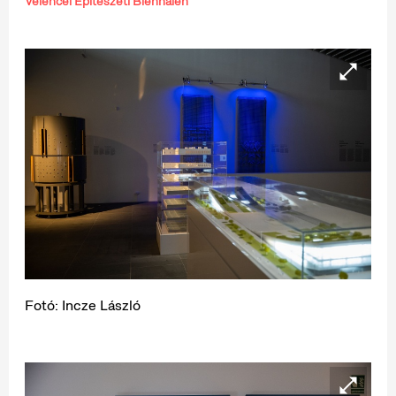
Velencei Építészeti Biennálén
Fotó: Incze László