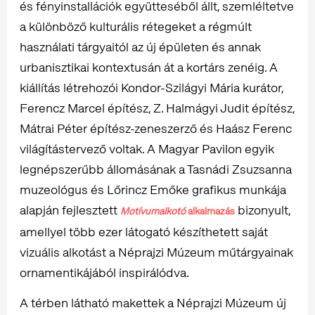
és fényinstallációk együtteséből állt, szemléltetve
a különböző kulturális rétegeket a régmúlt
használati tárgyaitól az új épületen és annak
urbanisztikai kontextusán át a kortárs zenéig. A
kiállítás létrehozói Kondor-Szilágyi Mária kurátor,
Ferencz Marcel építész, Z. Halmágyi Judit építész,
Mátrai Péter építész-zeneszerző és Haász Ferenc
világítástervező voltak. A Magyar Pavilon egyik
legnépszerűbb állomásának a Tasnádi Zsuzsanna
muzeológus és Lőrincz Emőke grafikus munkája
alapján fejlesztett
bizonyult,
Motívumalkotó
alkalmazás
amellyel több ezer látogató készíthetett saját
vizuális alkotást a Néprajzi Múzeum műtárgyainak
ornamentikájából inspirálódva.
A térben látható makettek a Néprajzi Múzeum új