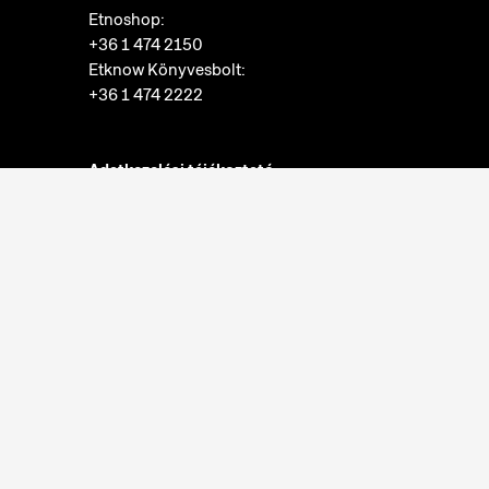
Etnoshop:
+36 1 474 2150
Etknow Könyvesbolt:
+36 1 474 2222
Adatkezelési tájékoztató
Sütibeállítások
Visszaélések bejelentése
Akadálymentesítési nyilatkozat
Nyitvatartás:
hétfő: zárva
kedd-vasárnap: 10:00-18:00
Jegypénztár:
hétfő: zárva
kedd-vasárnap: 10:00-17:30