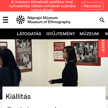
A múzeum klimatizált publikus terei
nyitvatartási időben mindenki számára
Részletek
nyitva állnak!
LÁTOGATÁS
GYŰJTEMÉNY
MÚZEUM
JEGYEK
Kiállítás