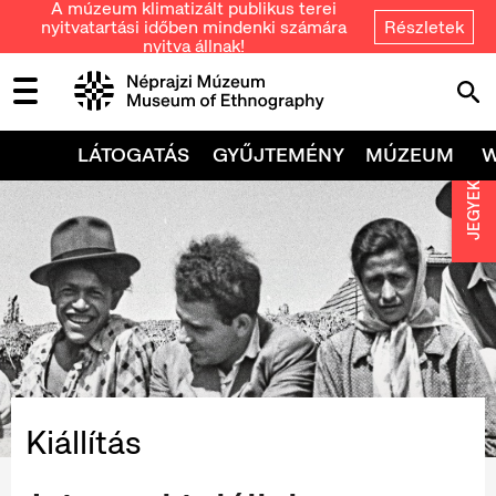
A múzeum klimatizált publikus terei
nyitvatartási időben mindenki számára
Részletek
nyitva állnak!
LÁTOGATÁS
GYŰJTEMÉNY
MÚZEUM
JEGYEK
Kiállítás