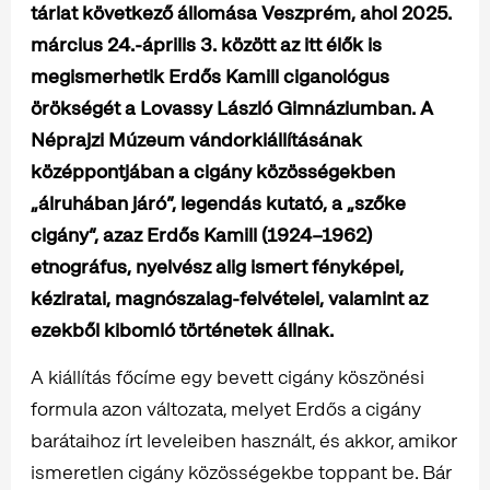
tárlat következő állomása Veszprém
, ahol 2025.
március 24.-április 3. között az itt élők is
megismerhetik Erdős Kamill ciganológus
örökségét a Lovassy László Gimnáziumban. A
Néprajzi Múzeum vándorkiállításának
középpontjában a cigány közösségekben
„álruhában járó”, legendás kutató, a „szőke
cigány”, azaz Erdős Kamill (1924–1962)
etnográfus, nyelvész alig ismert fényképei,
kéziratai, magnószalag-felvételei, valamint az
ezekből kibomló történetek állnak.
A kiállítás főcíme egy bevett cigány köszönési
formula azon változata, melyet Erdős a cigány
barátaihoz írt leveleiben használt, és akkor, amikor
ismeretlen cigány közösségekbe toppant be. Bár