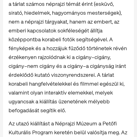
a tárlat számos néprajzi témát érint (esküvő,
sirató, hiedelmek, hagyományos mesterségek),
nem a néprajzi tárgyakat, hanem az embert, az
emberi kapcsolatok sokféleségét állítja
középpontba korabeli fotók segítségével. A
fényképek és a hozzájuk fűződő történetek révén
érzékenyen rajzolódnak ki a cigány–cigány,
cigány–nem cigány és a cigány–a cigányság iránt
érdeklődő kutató viszonyrendszerei. A tárlat
korabeli hangfelvételekkel és filmmel egészül ki,
valamint olyan interaktív elemekkel, melyek
ugyancsak a kiállítás üzenetének mélyebb
befogadását segítik elő.
Az utazó kiállítást a Néprajzi Múzeum a Petőfi
Kulturális Program keretén belül valósítja meg. Az