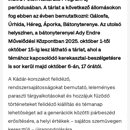
periódusában. A tárlat a következő állomásokon
fog ebben az évben bemutatkozni: Gálosfa,
Úrhida, Héreg, Áporka, Bátonyterenye. Az utolsó
helyszínen, a bátonyterenyei Ady Endre
Művelődési Központban 2025. október 1-től
október 15-ig lesz látható a tárlat, ahol a
témához kapcsolódó kerekasztal-beszélgetésre
is sor kerül majd október 6-án, 17 órától.
A Kádár-korszakot felidéző,
rendszersajátosságokat bemutató, leleményes
paraszti tárgyalkotásokat és hozzájuk fűződő
történeteket felidéző kiállítás és témanap
lehetőséget ad a generációk közötti párbeszéd
erősítésére, a helyi értékek – sajátos szemüvegen
keresztüli – újragondolására.