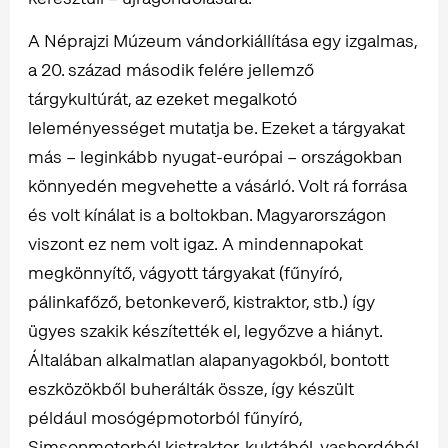
A Néprajzi Múzeum vándorkiállítása egy izgalmas,
a 20. század második felére jellemző
tárgykultúrát, az ezeket megalkotó
leleményességet mutatja be. Ezeket a tárgyakat
más – leginkább nyugat-európai – országokban
könnyedén megvehette a vásárló. Volt rá forrása
és volt kínálat is a boltokban. Magyarországon
viszont ez nem volt igaz. A mindennapokat
megkönnyítő, vágyott tárgyakat (fűnyíró,
pálinkafőző, betonkeverő, kistraktor, stb.) így
ügyes szakik készítették el, legyőzve a hiányt.
Általában alkalmatlan alapanyagokból, bontott
eszközökből buherálták össze, így készült
például mosógépmotorból fűnyíró,
Simsonmotorból kistraktor, kuktából, vashordóból