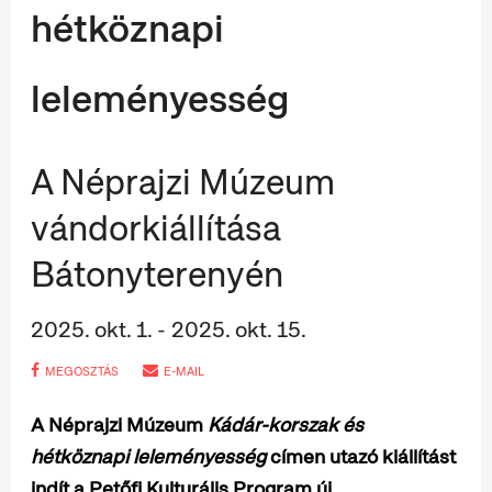
hétköznapi
leleményesség
A Néprajzi Múzeum
vándorkiállítása
Bátonyterenyén
2025. okt. 1. - 2025. okt. 15.
MEGOSZTÁS
E-MAIL
A Néprajzi Múzeum
Kádár-korszak és
hétköznapi leleményesség
címen utazó kiállítást
indít a Petőfi Kulturális Program új