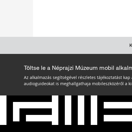
Töltse le a Néprajzi Múzeum mobil alkal
Az alkalmazás segítségével részletes tájékoztatást kap 
audioguideokat is meghallgathaja mobileszközéről a kiá