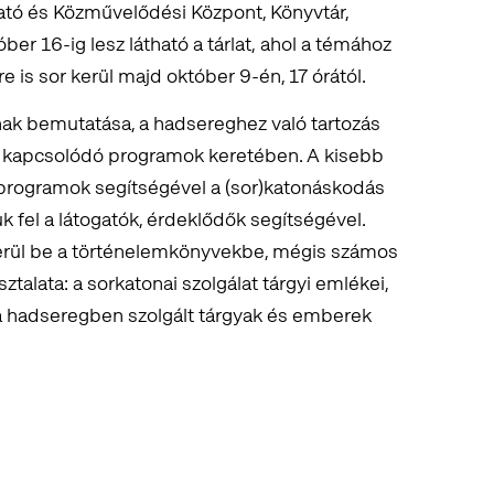
tató és Közművelődési Központ, Könyvtár,
ber 16-ig lesz látható a tárlat,
ahol a témához
 is sor kerül majd október 9-én, 17 órától.
nak bemutatása, a hadsereghez való tartozás
és kapcsolódó programok keretében. A kisebb
 programok segítségével a (sor)katonáskodás
k fel a látogatók, érdeklődők segítségével.
kerül be a történelemkönyvekbe, mégis számos
alata: a sorkatonai szolgálat tárgyi emlékei,
a hadseregben szolgált tárgyak és emberek