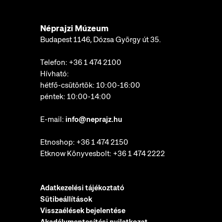
Néprajzi Múzeum
Budapest 1146, Dózsa György út 35.
Telefon:
+36 1 474 2100
Hívható:
hétfő-csütörtök: 10:00-16:00
péntek: 10:00-14:00
E-mail:
info@neprajz.hu
Etnoshop:
+36 1 474 2150
Etknow Könyvesbolt:
+36 1 474 2222
Adatkezelési tájékoztató
Sütibeállítások
Visszaélések bejelentése