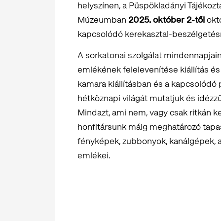
helyszínen, a Püspökladányi Tájékoz
Múzeumban
2025. október 2-től
októ
kapcsolódó kerekasztal-beszélgetésre
A sorkatonai szolgálat mindennapjai
emlékének felelevenítése kiállítás 
kamara kiállításban és a kapcsolódó
hétköznapi világát mutatjuk és idézzü
Mindazt, ami nem, vagy csak ritkán 
honfitársunk máig meghatározó tapaszt
fényképek, zubbonyok, kanálgépek, 
emlékei.