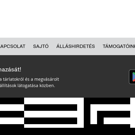
KAPCSOLAT
SAJTÓ
ÁLLÁSHIRDETÉS
TÁMOGATÓIN
mazását!
a tárlatokról és a megvásárolt
llítások látogatása közben.