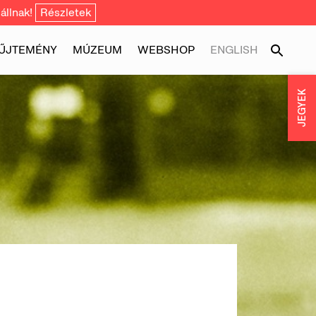
állnak!
Részletek
ŰJTEMÉNY
MÚZEUM
WEBSHOP
ENGLISH
JEGYEK