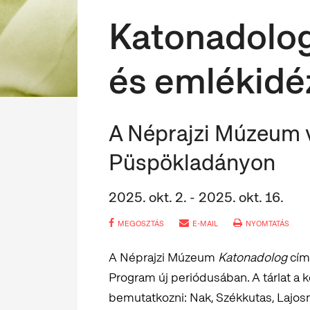
Katonadolog.
és emlékidé
A Néprajzi Múzeum v
Püspökladányon
2025. okt. 2. - 2025. okt. 16.
MEGOSZTÁS
E-MAIL
NYOMTATÁS
A Néprajzi Múzeum
Katonadolog
címe
Program új periódusában. A tárlat a
bemutatkozni: Nak, Székkutas, Lajos