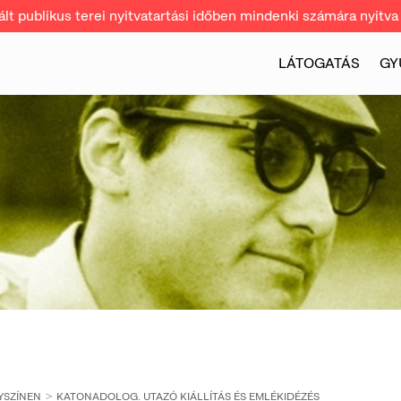
t publikus terei nyitvatartási időben mindenki számára nyitva 
LÁTOGATÁS
GY
YSZÍNEN
KATONADOLOG. UTAZÓ KIÁLLÍTÁS ÉS EMLÉKIDÉZÉS