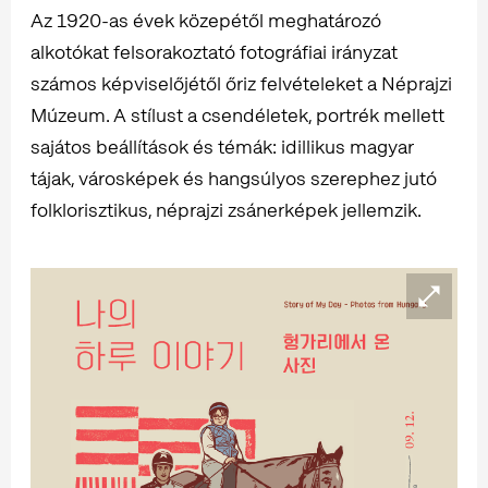
Az 1920-as évek közepétől meghatározó
alkotókat felsorakoztató fotográfiai irányzat
számos képviselőjétől őriz felvételeket a Néprajzi
Múzeum. A stílust a csendéletek, portrék mellett
sajátos beállítások és témák: idillikus magyar
tájak, városképek és hangsúlyos szerephez jutó
folklorisztikus, néprajzi zsánerképek jellemzik.