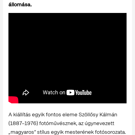
állomása.
A kiállítás egyik fontos eleme Szöllősy Kálmán
(1887–1976) fotóművésznek, az úgynevezett
„magyaros” stílus egyik mesterének fotósorozata.