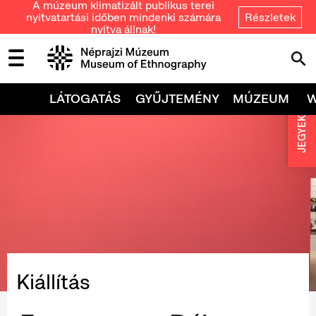
A múzeum klimatizált publikus terei
nyitvatartási időben mindenki számára
Részletek
nyitva állnak!
LÁTOGATÁS
GYŰJTEMÉNY
MÚZEUM
JEGYEK
Kiállítás