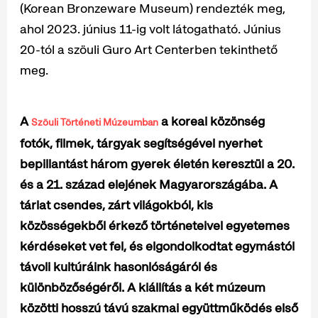
(Korean Bronzeware Museum) rendezték meg,
ahol 2023. június 11-ig volt látogatható. Június
20-tól a szöuli Guro Art Centerben tekinthető
meg.
A
a
koreai közönség
Szöuli Történeti Múzeumban
fotók, filmek, tárgyak segítségével nyerhet
bepillantást három gyerek életén keresztül a 20.
és a 21. század elejének Magyarországába. A
tárlat csendes, zárt világokból, kis
közösségekből érkező történeteivel egyetemes
kérdéseket vet fel, és elgondolkodtat egymástól
távoli kultúráink hasonlóságáról és
különbözőségéről. A kiállítás a két múzeum
közötti hosszú távú szakmai együttműködés első