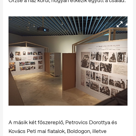
Örzse a ház körül, hogyan étkezik együtt a család.
A másik két főszereplő, Petrovics Dorottya és
Kovács Peti mai fiatalok, Boldogon, illetve