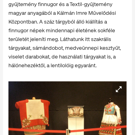
gyűjtemény finnugor és a Textil-gyűjtemény
magyar anyagából a Kálmán Imre Művelődési
Központban. A száz tárgyból álló kiállítás a
finnugor népek mindennapi életének sokféle
területét jeleníti meg. Láthatunk itt szakrális
tárgyakat, sámándobot, medveünnepi kesztyűt,
viselet darabokat, de használati tárgyakat is, a
hálónehezéktől, a lentilolóig egyaránt.