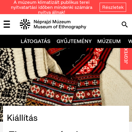
A múzeum klimatizált publikus terei
nyitvatartási időben mindenki számára
Részletek
nyitva állnak!
LÁTOGATÁS
GYŰJTEMÉNY
MÚZEUM
JEGYEK
Kiállítás