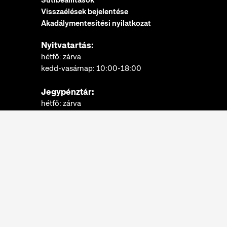
Visszaélések bejelentése
Akadálymentesítési nyilatkozat
Nyitvatartás:
hétfő: zárva
kedd-vasárnap: 10:00-18:00
Jegypénztár:
hétfő: zárva
kedd-vasárnap: 10:00-17:30
További információk
Néprajzi Múzeum © 2022.