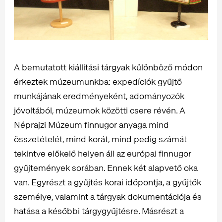
A bemutatott kiállítási tárgyak különböző módon
érkeztek múzeumunkba: expedíciók gyűjtő
munkájának eredményeként, adományozók
jóvoltából, múzeumok közötti csere révén. A
Néprajzi Múzeum finnugor anyaga mind
összetételét, mind korát, mind pedig számát
tekintve előkelő helyen áll az európai finnugor
gyűjtemények sorában. Ennek két alapvető oka
van. Egyrészt a gyűjtés korai időpontja, a gyűjtők
személye, valamint a tárgyak dokumentációja és
hatása a későbbi tárgygyűjtésre. Másrészt a