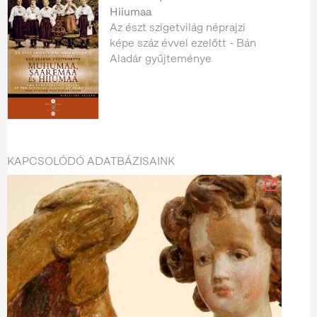
Hiiumaa
Az észt szigetvilág néprajzi
képe száz évvel ezelőtt - Bán
Aladár gyűjteménye
KAPCSOLÓDÓ ADATBÁZISAINK