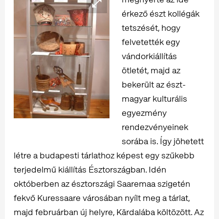
érkező észt kollégák
tetszését, hogy
felvetették egy
vándorkiállítás
ötletét, majd az
bekerült az észt-
magyar kulturális
egyezmény
rendezvényeinek
sorába is. Így jöhetett
létre a budapesti tárlathoz képest egy szűkebb
terjedelmű kiállítás Észtországban. Idén
októberben az észtországi Saaremaa szigetén
fekvő Kuressaare városában nyílt meg a tárlat,
majd februárban új helyre, Kärdalába költözött. Az