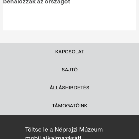
behálózzák az országot
KAPCSOLAT
SAJTÓ
ÁLLÁSHIRDETÉS
TÁMOGATÓINK
Töltse le a Néprajzi Múzeum
mobil alkalmazását!