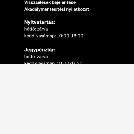
Visszaélések bejelentése
Akadálymentesítési nyilatkozat
Nyitvatartás:
hétfő: zárva
kedd-vasárnap: 10:00-18:00
Jegypénztár:
hétfő: zárva
kedd-vasárnap: 10:00-17:30
További információk
Néprajzi Múzeum © 2022.
Minden jog fenntartva.