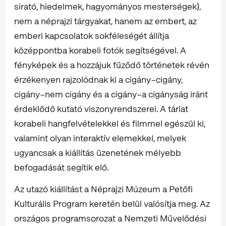
sirató, hiedelmek, hagyományos mesterségek),
nem a néprajzi tárgyakat, hanem az embert, az
emberi kapcsolatok sokféleségét állítja
középpontba korabeli fotók segítségével. A
fényképek és a hozzájuk fűződő történetek révén
érzékenyen rajzolódnak ki a cigány–cigány,
cigány–nem cigány és a cigány–a cigányság iránt
érdeklődő kutató viszonyrendszerei. A tárlat
korabeli hangfelvételekkel és filmmel egészül ki,
valamint olyan interaktív elemekkel, melyek
ugyancsak a kiállítás üzenetének mélyebb
befogadását segítik elő.
Az utazó kiállítást a Néprajzi Múzeum a Petőfi
Kulturális Program keretén belül valósítja meg. Az
országos programsorozat a Nemzeti Művelődési