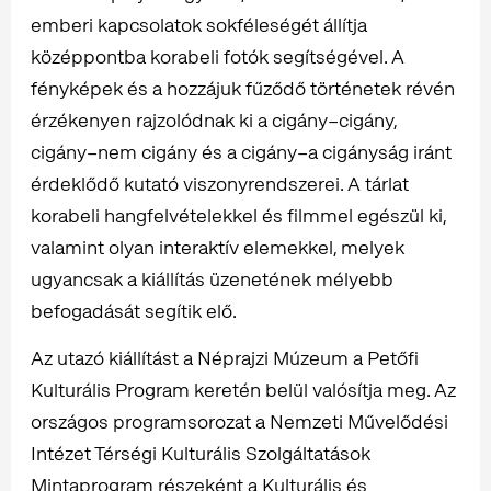
emberi kapcsolatok sokféleségét állítja
középpontba korabeli fotók segítségével. A
fényképek és a hozzájuk fűződő történetek révén
érzékenyen rajzolódnak ki a cigány–cigány,
cigány–nem cigány és a cigány–a cigányság iránt
érdeklődő kutató viszonyrendszerei. A tárlat
korabeli hangfelvételekkel és filmmel egészül ki,
valamint olyan interaktív elemekkel, melyek
ugyancsak a kiállítás üzenetének mélyebb
befogadását segítik elő.
Az utazó kiállítást a Néprajzi Múzeum a Petőfi
Kulturális Program keretén belül valósítja meg. Az
országos programsorozat a Nemzeti Művelődési
Intézet Térségi Kulturális Szolgáltatások
Mintaprogram részeként a Kulturális és