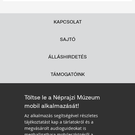
KAPCSOLAT
SAJTÓ
ÁLLÁSHIRDETÉS
TÁMOGATÓINK
Töltse le a Néprajzi Múzeum
mobil alkalmazását!
Az alkalmazás segítségével részletes
tájékoztatást kap a tárlatokról és a
megvásárolt audioguideokat is
meghallgathaja mobileszközéről a