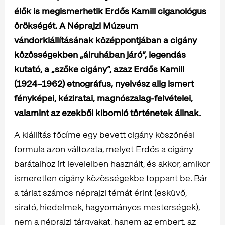
élők is megismerhetik Erdős Kamill ciganológus
örökségét. A Néprajzi Múzeum
vándorkiállításának középpontjában a cigány
közösségekben „álruhában járó”, legendás
kutató, a „szőke cigány”, azaz Erdős Kamill
(1924–1962) etnográfus, nyelvész alig ismert
fényképei, kéziratai, magnószalag-felvételei,
valamint az ezekből kibomló történetek állnak.
A kiállítás főcíme egy bevett cigány köszönési
formula azon változata, melyet Erdős a cigány
barátaihoz írt leveleiben használt, és akkor, amikor
ismeretlen cigány közösségekbe toppant be. Bár
a tárlat számos néprajzi témát érint (esküvő,
sirató, hiedelmek, hagyományos mesterségek),
nem a néprajzi tárgyakat, hanem az embert, az