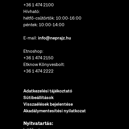
+36 1 474 2100
Hívható:
hétfő-csütörtök: 10:00-16:00
péntek: 10:00-14:00
E-mail:
info@neprajz.hu
Etnoshop:
+36 1 474 2150
Etknow Könyvesbolt:
+36 1 474 2222
Adatkezelési tájékoztató
Sütibeállítások
Visszaélések bejelentése
Akadálymentesítési nyilatkozat
Nyitvatartás: