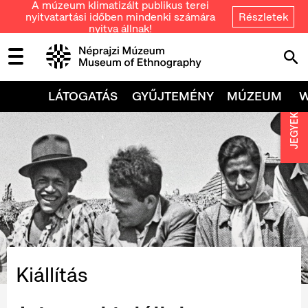
A múzeum klimatizált publikus terei
nyitvatartási időben mindenki számára
Részletek
nyitva állnak!
LÁTOGATÁS
GYŰJTEMÉNY
MÚZEUM
JEGYEK
Kiállítás