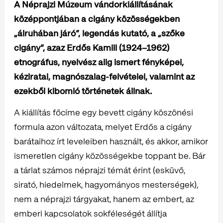
A Néprajzi Múzeum vándorkiállításának
középpontjában a cigány közösségekben
„álruhában járó”, legendás kutató, a „szőke
cigány”, azaz Erdős Kamill (1924–1962)
etnográfus, nyelvész alig ismert fényképei,
kéziratai, magnószalag-felvételei, valamint az
ezekből kibomló történetek állnak.
A kiállítás főcíme egy bevett cigány köszönési
formula azon változata, melyet Erdős a cigány
barátaihoz írt leveleiben használt, és akkor, amikor
ismeretlen cigány közösségekbe toppant be. Bár
a tárlat számos néprajzi témát érint (esküvő,
sirató, hiedelmek, hagyományos mesterségek),
nem a néprajzi tárgyakat, hanem az embert, az
emberi kapcsolatok sokféleségét állítja