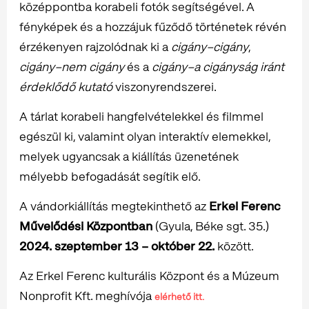
középpontba korabeli fotók segítségével. A
fényképek és a hozzájuk fűződő történetek révén
érzékenyen rajzolódnak ki a
cigány–cigány
,
cigány–nem cigány
és a
cigány–a cigányság iránt
érdeklődő kutató
viszonyrendszerei.
A tárlat korabeli hangfelvételekkel és filmmel
egészül ki, valamint olyan interaktív elemekkel,
melyek ugyancsak a kiállítás üzenetének
mélyebb befogadását segítik elő.
A vándorkiállítás megtekinthető az
Erkel Ferenc
Művelődési Központban
(Gyula, Béke sgt. 35.)
2024. szeptember 13 – október 22.
között.
Az Erkel Ferenc kulturális Központ és a Múzeum
Nonprofit Kft. meghívója
elérhető itt.