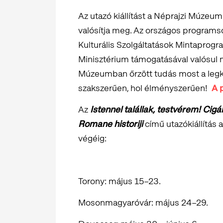
Az utazó kiállítást a Néprajzi Múzeum
valósítja meg. Az országos programs
Kulturális Szolgáltatások Mintaprogr
Minisztérium támogatásával valósul
Múzeumban őrzött tudás most a legkis
szakszerűen, hol élményszerűen!
A p
Az
Istennel talállak, testvérem! Cig
Romane historiji
című utazókiállítás a
végéig:
Torony: május 15–23.
Mosonmagyaróvár: május 24–29.