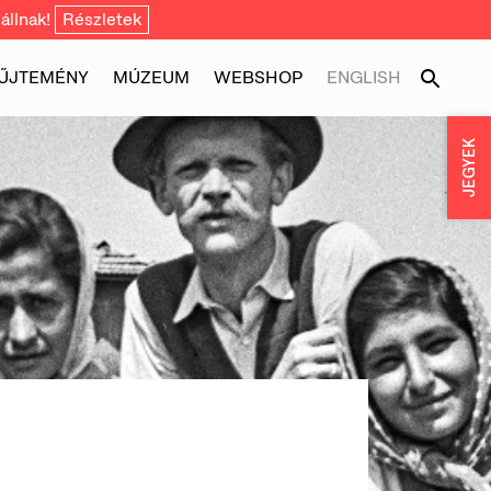
állnak!
Részletek
ŰJTEMÉNY
MÚZEUM
WEBSHOP
ENGLISH
JEGYEK