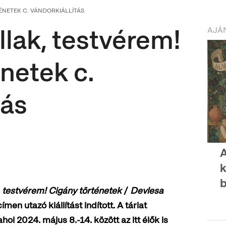
ÉNETEK C. VÁNDORKIÁLLÍTÁS
llak, testvérem!
AJÁN
netek c.
tás
A
k
b
k, testvérem!
Cigány történetek
/
Devlesa
ímen utazó kiállítást indított. A tárlat
l 2024. május 8.-14. között az itt élők is