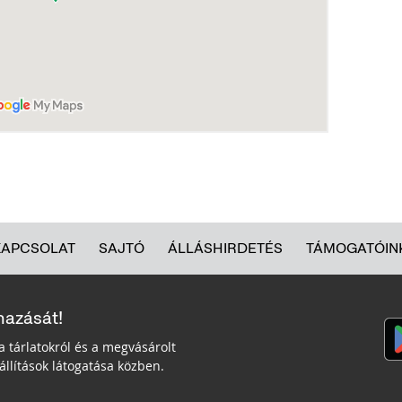
KAPCSOLAT
SAJTÓ
ÁLLÁSHIRDETÉS
TÁMOGATÓIN
mazását!
a tárlatokról és a megvásárolt
llítások látogatása közben.