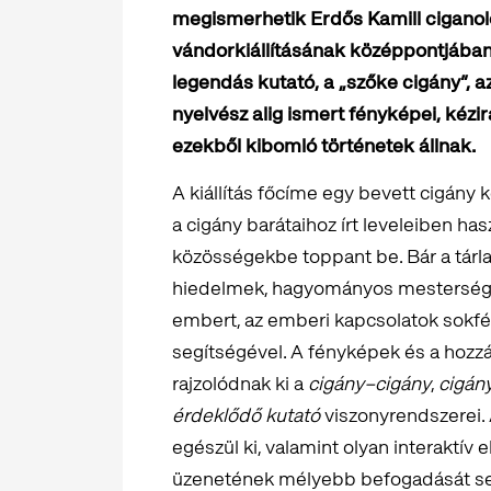
megismerhetik Erdős Kamill cigano
vándorkiállításának középpontjában
legendás kutató, a „szőke cigány”, 
nyelvész alig ismert fényképei, kézir
ezekből kibomló történetek állnak.
A kiállítás főcíme egy bevett cigány
a cigány barátaihoz írt leveleiben has
közösségekbe toppant be. Bár a tárlat
hiedelmek, hagyományos mesterségek
embert, az emberi kapcsolatok sokfél
segítségével. A fényképek és a hozz
rajzolódnak ki a
cigány–cigány
,
cigán
érdeklődő kutató
viszonyrendszerei. 
egészül ki, valamint olyan interaktív 
üzenetének mélyebb befogadását seg