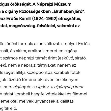
lógus örökségét. A Néprajzi Múzeum
 a cigány közösségekben „álruhában járó”,
azaz Erdős Kamill (1924–1962) etnográfus,
atai, magnószalag-felvételei, valamint az
 köszönési formula azon változata, melyet Erdős
znált, és akkor, amikor ismeretlen cigány
 számos néprajzi témát érint (esküvő, sirató,
), nem a néprajzi tárgyakat, hanem az
eségét állítja középpontba korabeli fotók
ájuk fűződő történetek révén érzékenyen
y–nem cigány
és a
cigány–a cigányság iránt
A tárlat korabeli hangfelvételekkel és filmmel
elemekkel, melyek ugyancsak a kiállítás
ítik elő.