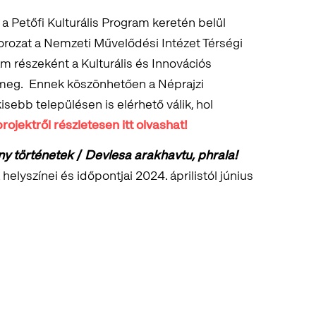
 a Petőfi Kulturális Program keretén belül
orozat a Nemzeti Művelődési Intézet Térségi
am részeként a Kulturális és Innovációs
 meg. Ennek köszönhetően a Néprajzi
ebb településen is elérhető válik, hol
rojektről részletesen itt olvashat!
ány történetek
/
Devlesa arakhavtu, phrala!
 helyszínei és időpontjai 2024. áprilistól június