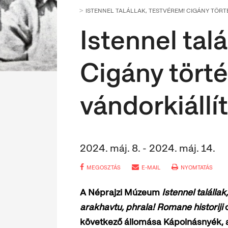
ISTENNEL TALÁLLAK, TESTVÉREM! CIGÁNY TÖRT
Istennel talá
Cigány törté
vándorkiállí
2024. máj. 8. - 2024. máj. 14.
MEGOSZTÁS
E-MAIL
NYOMTATÁS
A Néprajzi Múzeum
Istennel találla
arakhavtu, phrala! Romane historiji
c
következő állomása Kápolnásnyék, aho