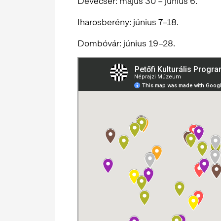
Devecser: május 30 – június 6.
Iharosberény: június 7–18.
Dombóvár: június 19–28.