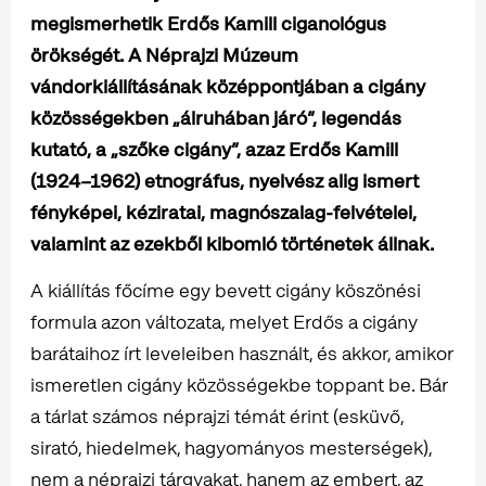
megismerhetik Erdős Kamill ciganológus
örökségét. A Néprajzi Múzeum
vándorkiállításának középpontjában a cigány
közösségekben „álruhában járó”, legendás
kutató, a „szőke cigány”, azaz Erdős Kamill
(1924–1962) etnográfus, nyelvész alig ismert
fényképei, kéziratai, magnószalag-felvételei,
valamint az ezekből kibomló történetek állnak.
A kiállítás főcíme egy bevett cigány köszönési
formula azon változata, melyet Erdős a cigány
barátaihoz írt leveleiben használt, és akkor, amikor
ismeretlen cigány közösségekbe toppant be. Bár
a tárlat számos néprajzi témát érint (esküvő,
sirató, hiedelmek, hagyományos mesterségek),
nem a néprajzi tárgyakat, hanem az embert, az