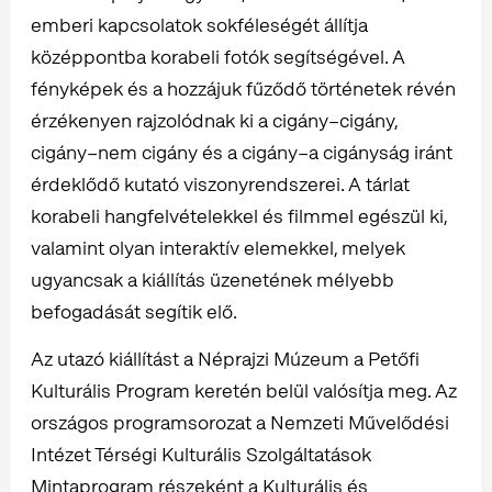
emberi kapcsolatok sokféleségét állítja
középpontba korabeli fotók segítségével. A
fényképek és a hozzájuk fűződő történetek révén
érzékenyen rajzolódnak ki a cigány–cigány,
cigány–nem cigány és a cigány–a cigányság iránt
érdeklődő kutató viszonyrendszerei. A tárlat
korabeli hangfelvételekkel és filmmel egészül ki,
valamint olyan interaktív elemekkel, melyek
ugyancsak a kiállítás üzenetének mélyebb
befogadását segítik elő.
Az utazó kiállítást a Néprajzi Múzeum a Petőfi
Kulturális Program keretén belül valósítja meg. Az
országos programsorozat a Nemzeti Művelődési
Intézet Térségi Kulturális Szolgáltatások
Mintaprogram részeként a Kulturális és