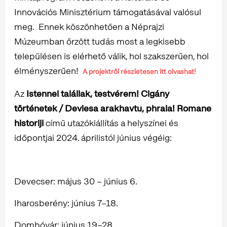
Innovációs Minisztérium támogatásával valósul
meg. Ennek köszönhetően a Néprajzi
Múzeumban őrzött tudás most a legkisebb
településen is elérhető válik, hol szakszerűen, hol
élményszerűen!
A projektről részletesen itt olvashat!
Az
Istennel talállak, testvérem! Cigány
történetek / Devlesa arakhavtu, phrala! Romane
historiji
című utazókiállítás a helyszínei és
időpontjai 2024. áprilistól június végéig:
Devecser: május 30 – június 6.
Iharosberény: június 7–18.
Dombóvár: június 19–28.