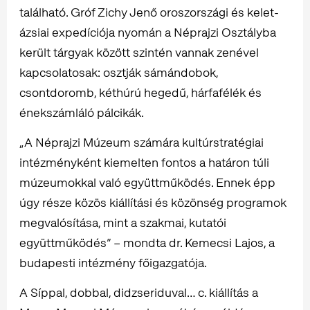
található. Gróf Zichy Jenő oroszországi és kelet-
ázsiai expedíciója nyomán a Néprajzi Osztályba
került tárgyak között szintén vannak zenével
kapcsolatosak: osztják sámándobok,
csontdoromb, kéthúrú hegedű, hárfafélék és
énekszámláló pálcikák.
„A Néprajzi Múzeum számára kultúrstratégiai
intézményként kiemelten fontos a határon túli
múzeumokkal való együttműködés. Ennek épp
úgy része közös kiállítási és közönség programok
megvalósítása, mint a szakmai, kutatói
együttműködés” – mondta dr. Kemecsi Lajos, a
budapesti intézmény főigazgatója.
A Síppal, dobbal, didzseriduval… c. kiállítás a