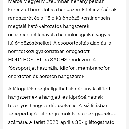
Maros Megyei Múzeumban néhány példán
keresztül bemutatja a hangszerek felosztásának
rendszerét és a Föld különböző kontinensein
megtalálható változatos hangszerek
összehasonlításával a hasonlóságaikat vagy a
különbözőségeiket. A csoportosítás alapjául a
nemzetközi gyakorlatban elfogadott
HORNBOSTEL és SACHS rendszere 4
főcsoportját használja: idiofon, membranofon,
chordofon és aerofon hangszerek.
A látogatók meghallgathatják néhány kiállított
hangszernek a hangjátt, és kipróbálhatnak
bizonyos hangszertípusokat is. A kiállításban
zenepedagógiai programok is lesznek gyerekek
számára. A tárlat 2023. április 30-ig látogatható.