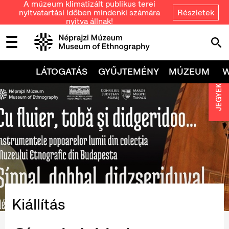
A múzeum klimatizált publikus terei
nyitvatartási időben mindenki számára
Részletek
nyitva állnak!
LÁTOGATÁS
GYŰJTEMÉNY
MÚZEUM
JEGYEK
Kiállítás