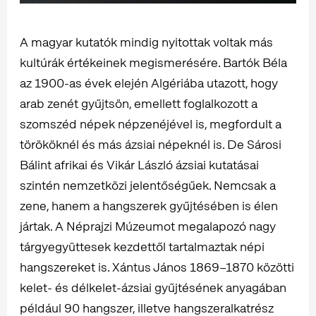
A magyar kutatók mindig nyitottak voltak más
kultúrák értékeinek megismerésére. Bartók Béla
az 1900-as évek elején Algériába utazott, hogy
arab zenét gyűjtsön, emellett foglalkozott a
szomszéd népek népzenéjével is, megfordult a
törököknél és más ázsiai népeknél is. De Sárosi
Bálint afrikai és Vikár László ázsiai kutatásai
szintén nemzetközi jelentőségűek. Nemcsak a
zene, hanem a hangszerek gyűjtésében is élen
jártak. A Néprajzi Múzeumot megalapozó nagy
tárgyegyüttesek kezdettől tartalmaztak népi
hangszereket is. Xántus János 1869–1870 közötti
kelet- és délkelet-ázsiai gyűjtésének anyagában
például 90 hangszer, illetve hangszeralkatrész