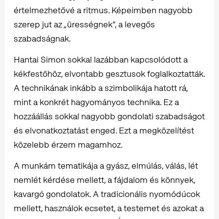
értelmezhetővé a ritmus. Képeimben nagyobb
szerep jut az „ürességnek”, a levegős
szabadságnak.
Hantai Simon sokkal lazábban kapcsolódott a
kékfestőhöz, elvontabb gesztusok foglalkoztatták.
A technikának inkább a szimbolikája hatott rá,
mint a konkrét hagyományos technika. Ez a
hozzáállás sokkal nagyobb gondolati szabadságot
és elvonatkoztatást enged. Ezt a megközelítést
közelebb érzem magamhoz.
A munkám tematikája a gyász, elmúlás, válás, lét
nemlét kérdése mellett, a fájdalom és könnyek,
kavargó gondolatok. A tradicionális nyomódúcok
mellett, használok ecsetet, a testemet és azokat a