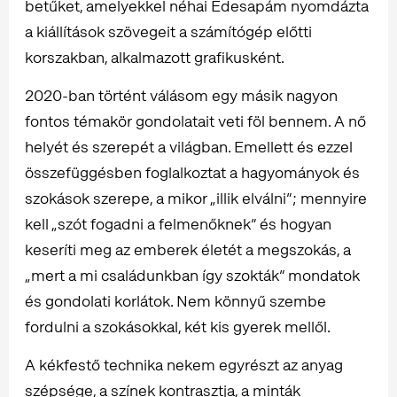
betűket, amelyekkel néhai Édesapám nyomdázta
a kiállítások szövegeit a számítógép előtti
korszakban, alkalmazott grafikusként.
2020-ban történt válásom egy másik nagyon
fontos témakör gondolatait veti föl bennem. A nő
helyét és szerepét a világban. Emellett és ezzel
összefüggésben foglalkoztat a hagyományok és
szokások szerepe, a mikor „illik elválni”; mennyire
kell „szót fogadni a felmenőknek” és hogyan
keseríti meg az emberek életét a megszokás, a
„mert a mi családunkban így szokták” mondatok
és gondolati korlátok. Nem könnyű szembe
fordulni a szokásokkal, két kis gyerek mellől.
A kékfestő technika nekem egyrészt az anyag
szépsége, a színek kontrasztja, a minták