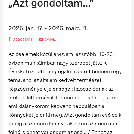
„Azt gondoltam…”
2026. jan. 17. - 2026. márc. 4.
MEGOSZTÁS
E-MAIL
Az őselemek közül a víz, ami az utóbbi 10-20
évben munkáimban nagy szerepet játszik.
Évekkel ezelőtt megfogalmazódott bennem egy
téma, ahol az általam kedvelt természeti
képződmények, jelenségek kapcsolódnak az
emberi létformával. Történetesen a felhő, az eső,
ami kislánykorom kedvenc népdalában a
könnyeket jeleníti meg. /Azt gondoltam eső esik,
pedig a szemem könnyezik, az én szemem sűrű
felhő, s onnat ver engem az eső…./ Ehhez az