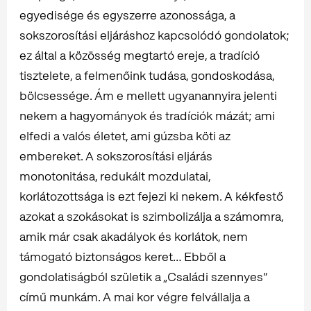
egyedisége és egyszerre azonossága, a
sokszorosítási eljáráshoz kapcsolódó gondolatok;
ez által a közösség megtartó ereje, a tradíció
tisztelete, a felmenőink tudása, gondoskodása,
bölcsessége. Ám e mellett ugyanannyira jelenti
nekem a hagyományok és tradíciók mázát; ami
elfedi a valós életet, ami gúzsba köti az
embereket. A sokszorosítási eljárás
monotonitása, redukált mozdulatai,
korlátozottsága is ezt fejezi ki nekem. A kékfestő
azokat a szokásokat is szimbolizálja a számomra,
amik már csak akadályok és korlátok, nem
támogató biztonságos keret… Ebből a
gondolatiságból születik a „Családi szennyes”
című munkám. A mai kor végre felvállalja a