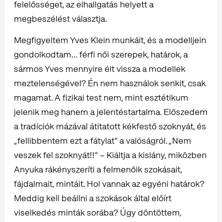
felelősséget, az elhallgatás helyett a
megbeszélést választja.
Megfigyeltem Yves Klein munkáit, és a modelljein
gondolkodtam… férfi női szerepek, határok, a
sármos Yves mennyire élt vissza a modellek
meztelenségével? Én nem használok senkit, csak
magamat. A fizikai test nem, mint esztétikum
jelenik meg hanem a jelentéstartalma. Előszedem
a tradíciók mázával átitatott kékfestő szoknyát, és
„fellibbentem ezt a fátylat” a valóságról. „Nem
veszek fel szoknyát!!” – Kiáltja a kislány, miközben
Anyuka rákényszeríti a felmenőik szokásait,
fájdalmait, mintáit. Hol vannak az egyéni határok?
Meddig kell beállni a szokások által előírt
viselkedés minták sorába? Úgy döntöttem,