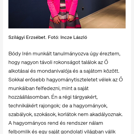
Szilágyi Erzsébet. Fotó: Incze László
Bódy Irén munkáit tanulmányozva úgy éreztem,
hogy nagyon távoli rokonságot találok az Ő
alkotásai és mondanivalója és a sajátom között.
Sokkal erősebb hagyománytiszteletet vélek az Ő
munkáiban felfedezni, mint a saját
hozzáállásomban. Én a régi tárgyakért,
technikákért rajongok; de a hagyományok,
szabályok, szokások, korlátok nem akadályoznak.
A hagyományos rend és rendszer nálam
felbomlik és egy saját gondolati világban válik