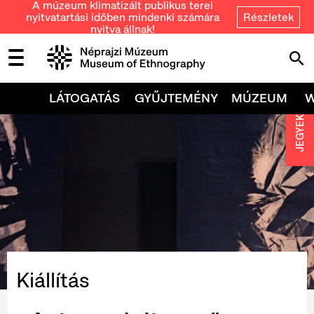
A múzeum klimatizált publikus terei
nyitvatartási időben mindenki számára
Részletek
nyitva állnak!
LÁTOGATÁS
GYŰJTEMÉNY
MÚZEUM
JEGYEK
Kiállítás