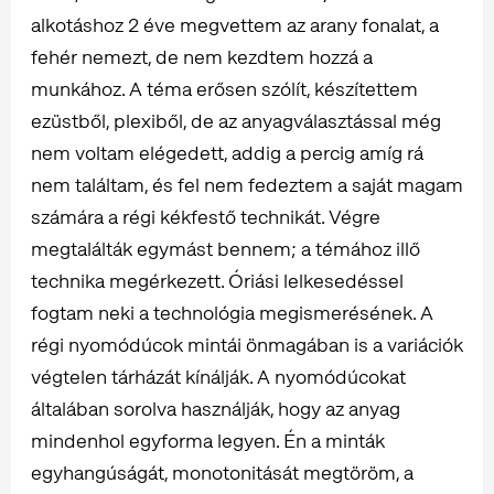
alkotáshoz 2 éve megvettem az arany fonalat, a
fehér nemezt, de nem kezdtem hozzá a
munkához. A téma erősen szólít, készítettem
ezüstből, plexiből, de az anyagválasztással még
nem voltam elégedett, addig a percig amíg rá
nem találtam, és fel nem fedeztem a saját magam
számára a régi kékfestő technikát. Végre
megtalálták egymást bennem; a témához illő
technika megérkezett. Óriási lelkesedéssel
fogtam neki a technológia megismerésének. A
régi nyomódúcok mintái önmagában is a variációk
végtelen tárházát kínálják. A nyomódúcokat
általában sorolva használják, hogy az anyag
mindenhol egyforma legyen. Én a minták
egyhangúságát, monotonitását megtöröm, a