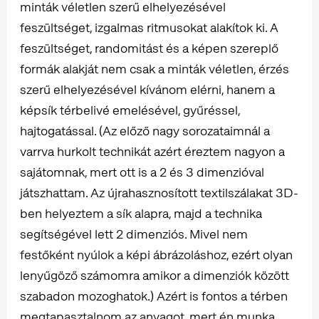
minták véletlen szerű elhelyezésével
feszültséget, izgalmas ritmusokat alakítok ki. A
feszültséget, randomitást és a képen szereplő
formák alakját nem csak a minták véletlen, érzés
szerű elhelyezésével kívánom elérni, hanem a
képsík térbelivé emelésével, gyűréssel,
hajtogatással. (Az előző nagy sorozataimnál a
varrva hurkolt technikát azért éreztem nagyon a
sajátomnak, mert ott is a 2 és 3 dimenzióval
játszhattam. Az újrahasznosított textilszálakat 3D-
ben helyeztem a sík alapra, majd a technika
segítségével lett 2 dimenziós. Mivel nem
festőként nyúlok a képi ábrázoláshoz, ezért olyan
lenyűgöző számomra amikor a dimenziók között
szabadon mozoghatok.) Azért is fontos a térben
megtapasztalnom az anyagot, mert én munka