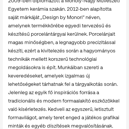
2009-ben diplomázott a Moholy-Nagy Művészeti
Egyetem kerámia szakán. 2012-ben alapította
saját márkáját „Design by Monori” néven,
amelynek termékkörébe egyedi tervezésű és
készítésű porcelántárgyai kerülnek. Porcelánjait
magas minőségben, a legnagyobb precizitással
készíti, ezért a kivitelezés során a hagyományos
technikák mellett korszerű technológiai
megoldásokra is épít. Munkáiban szereti a
keveredéseket, amelyek izgalmas új
lehetőségeket tárhatnak fel a tárgyalkotás során.
Jelenleg az egyik fő inspirációs forrása a
tradicionális és modern formaalakító eszközökkel
való kísérletezés. Kedveli az egyszerű, letisztult
formavilágot, amely teret enged a játékos grafikai
minták és egyéb díszítések megvalósításának.