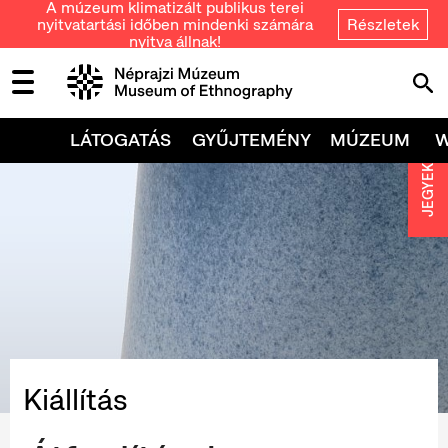
A múzeum klimatizált publikus terei
nyitvatartási időben mindenki számára
Részletek
nyitva állnak!
LÁTOGATÁS
GYŰJTEMÉNY
MÚZEUM
JEGYEK
Kiállítás