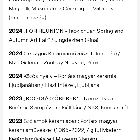
Magnelli, Musée de la Céramique, Vallauris
(Franciaország)
2024
„FOR REUNION - Taoxichuan Spring and
Autumn Art Fair” / Jingdezhen (Kína)
2024
Országos Kerámiaművészeti Triennálé /
M21 Galéria – Zsolnay Negyed, Pécs
2024
Közös nyelv – Kortárs magyar kerámia
Ljubljanában / Liszt Intézet, Ljubljana
2023
„ROOTS/GYÖKEREK” – Nemzetközi
Kerámia Szimpózium kiállítása / NKS, Kecskemét
2023
Szólamok kerámiában: Kortárs magyar
kerámiaművészet (1965–2022) / gifui Modern
Kerámiaművészeti Múzeum (Japán)