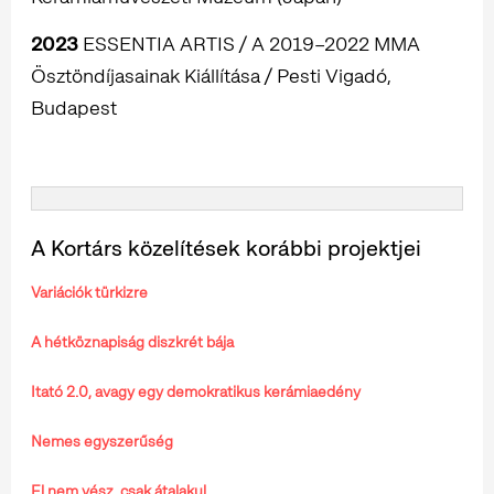
2023
ESSENTIA ARTIS / A 2019–2022 MMA
Ösztöndíjasainak Kiállítása / Pesti Vigadó,
Budapest
A Kortárs közelítések korábbi projektjei
Variációk türkizre
A hétköznapiság diszkrét bája
Itató 2.0, avagy egy demokratikus kerámiaedény
Nemes egyszerűség
El nem vész, csak átalakul