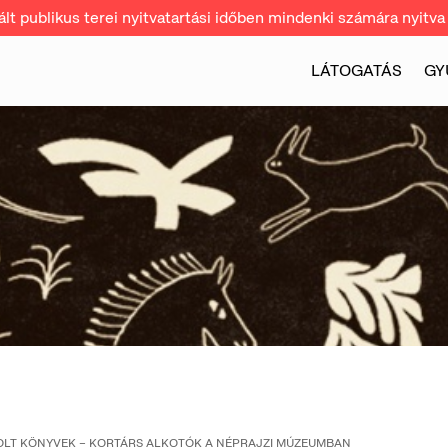
t publikus terei nyitvatartási időben mindenki számára nyitva 
LÁTOGATÁS
GY
OLT KÖNYVEK – KORTÁRS ALKOTÓK A NÉPRAJZI MÚZEUMBAN