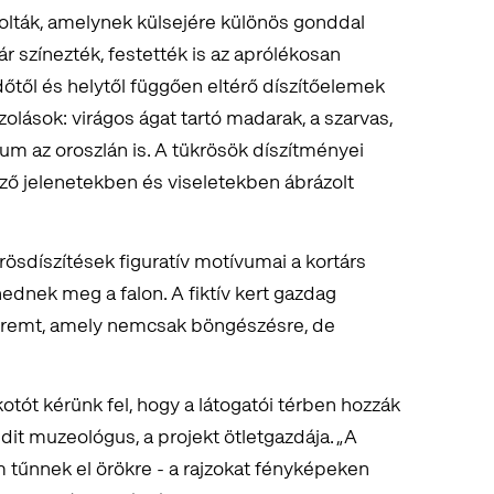
árolták, amelynek külsejére különös gonddal
ár színezték, festették is az aprólékosan
dőtől és helytől függően eltérő díszítőelemek
zolások: virágos ágat tartó madarak, a szarvas,
vum az oroszlán is. A tükrösök díszítményei
ző jelenetekben és viseletekben ábrázolt
ösdíszítések figuratív motívumai a kortárs
ednek meg a falon. A fiktív kert gazdag
 teremt, amely nemcsak böngészésre, de
kotót kérünk fel, hogy a látogatói térben hozzák
udit muzeológus, a projekt ötletgazdája. „A
m tűnnek el örökre - a rajzokat fényképeken