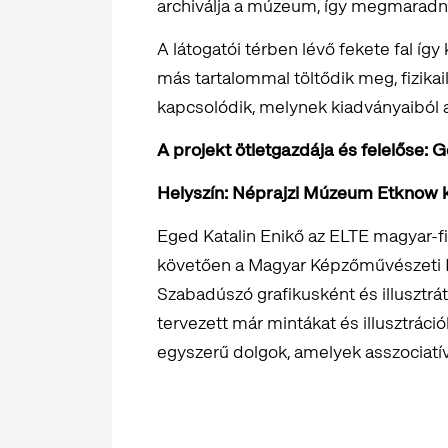
archiválja a múzeum, így megmaradna
A látogatói térben lévő fekete fal így
más tartalommal töltődik meg, fizika
kapcsolódik, melynek kiadványaiból a
A projekt ötletgazdája és felelőse: G
Helyszín: Néprajzi Múzeum Etknow kö
Eged Katalin Enikő az ELTE magyar-fil
követően a Magyar Képzőművészeti E
Szabadúszó grafikusként és illusztrá
tervezett már mintákat és illusztrációk
egyszerű dolgok, amelyek asszociatí