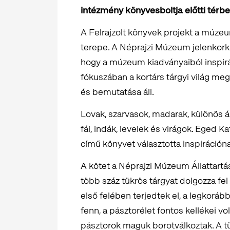
intézmény könyvesboltja előtti térben
A Felrajzolt könyvek projekt a múze
terepe. A Néprajzi Múzeum jelenkorku
hogy a múzeum kiadványaiból inspir
fókuszában a kortárs tárgyi világ m
és bemutatása áll.
Lovak, szarvasok, madarak, különös ál
fái, indák, levelek és virágok. Eged Ka
című könyvet választotta inspiráción
A kötet a Néprajzi Múzeum Állattar
több száz tükrös tárgyat dolgozza fel
első felében terjedtek el, a legkorá
fenn, a pásztorélet fontos kellékei vol
pásztorok maguk borotválkoztak. A tü