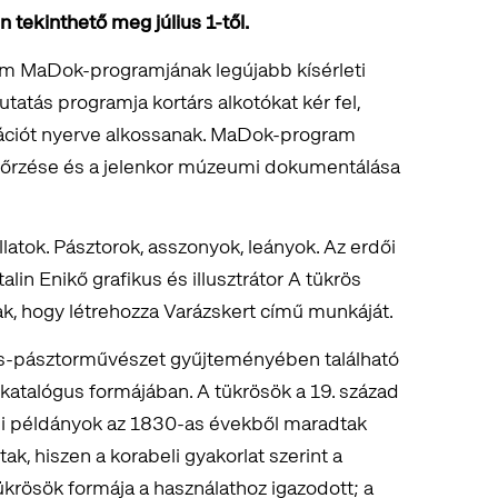
 tekinthető meg július 1-től.
um MaDok-programjának legújabb kísérleti
tatás programja kortárs alkotókat kér fel,
ációt nyerve alkossanak. MaDok-program
egőrzése és a jelenkor múzeumi dokumentálása
latok. Pásztorok, asszonyok, leányok. Az erdői
talin Enikő grafikus és illusztrátor A tükrös
ak, hogy létrehozza Varázskert című munkáját.
tás-pásztorművészet gyűjteményében található
 katalógus formájában. A tükrösök a 19. század
bbi példányok az 1830-as évekből maradtak
tak, hiszen a korabeli gyakorlat szerint a
krösök formája a használathoz igazodott; a