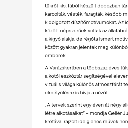
tükröt kis, fából készült dobozban t
karcolták, vésték, faragták, később m
kidolgozott díszítőmotívumokat. Az i
között népszerűek voltak az állatábrá
a kígyó alakja, de régóta ismert motí
között gyakran jelentek meg különbö
emberek.
A Varázskertben a többszáz éves tükr
alkotói eszköztár segítségével eleven
vizuális világa különös atmoszférát
elmélyülésre is hívja a nézőt.
„A tervek szerint egy éven át négy al
létre alkotásaikat” – mondja Gellér J
krétával rajzolt ideiglenes művek ne