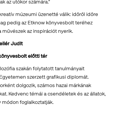
k az utókor számára.”
 kreatív múzeumi üzenetté válik: időről időre
ilag pedig az Etknow könyvesbolt teréhez
 művészek az inspirációt nyerik.
ellér Judit
nyvesbolt előtti tér
ozófia szakán folytatott tanulmányait
gyetemen szerzett grafikusi diplomát.
torként dolgozik, számos hazai márkának
at. Kedvenc témái a csendéletek és az állatok,
v módon foglalkoztatják.