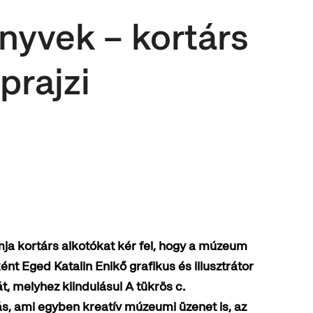
önyvek – kortárs
prajzi
n
 kortárs alkotókat kér fel, hogy a múzeum
ént Eged Katalin Enikő grafikus és illusztrátor
, melyhez kiindulásul A tükrös c.
ás, ami egyben kreatív múzeumi üzenet is, az