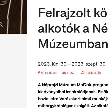
Felrajzolt k
alkotók a Né
Múzeumba
2023. jún. 30. - 2023. szept. 30.
MEGOSZTÁS
E-MAIL
NYOMTATÁS
A Néprajzi Múzeum MaDok-programja
kiadványaiból inspirálódjanak. Elsők
hozta létre Varázskert című munkáját
műtárgykatalógus szolgált. Az alkot