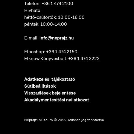
Telefon:
+36 1 474 2100
Hívható:
hétfő-csütörtök: 10:00-16:00
péntek: 10:00-14:00
E-mail:
info@neprajz.hu
Etnoshop:
+36 1 474 2150
Etknow Könyvesbolt:
+36 1 474 2222
Adatkezelési tájékoztató
Sütibeállítások
Visszaélések bejelentése
Akadálymentesítési nyilatkozat
Néprajzi Múzeum © 2022. Minden jog fenntartva.