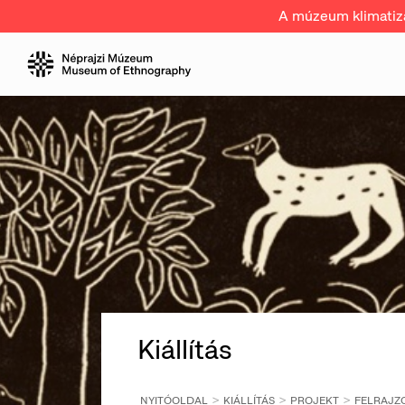
A múzeum klimatizál
Kiállítás
NYITÓOLDAL
KIÁLLÍTÁS
PROJEKT
FELRAJZ