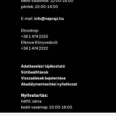
hétfő-csütörtök: 10:00-16:00
péntek: 10:00-14:00
E-mail:
info@neprajz.hu
Etnoshop:
+36 1 474 2150
Etknow Könyvesbolt:
+36 1 474 2222
Adatkezelési tájékoztató
Sütibeállítások
Visszaélések bejelentése
Akadálymentesítési nyilatkozat
Nyitvatartás:
hétfő: zárva
kedd-vasárnap: 10:00-18:00