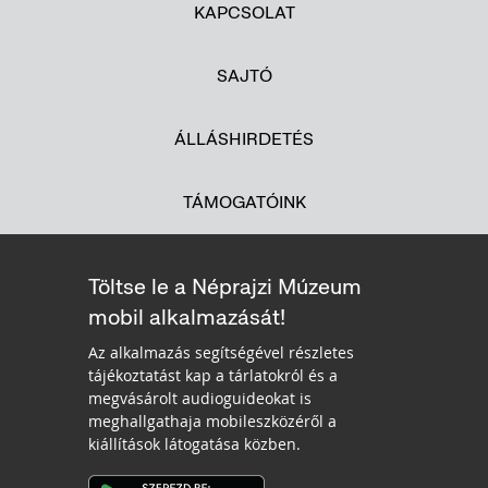
KAPCSOLAT
SAJTÓ
ÁLLÁSHIRDETÉS
TÁMOGATÓINK
Töltse le a Néprajzi Múzeum
mobil alkalmazását!
Az alkalmazás segítségével részletes
tájékoztatást kap a tárlatokról és a
megvásárolt audioguideokat is
meghallgathaja mobileszközéről a
kiállítások látogatása közben.