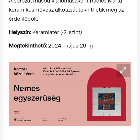
A sorozat második állomásaként Radics Márta
keramikusművész alkotását tekinthetik meg az
érdeklődők.
Helyszín:
Kerámiatér (-2. szint)
Megtekinthető:
2024. május 26-ig