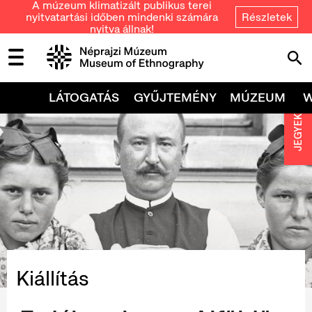
A múzeum klimatizált publikus terei
nyitvatartási időben mindenki számára
Részletek
nyitva állnak!
LÁTOGATÁS
GYŰJTEMÉNY
MÚZEUM
JEGYEK
Kiállítás