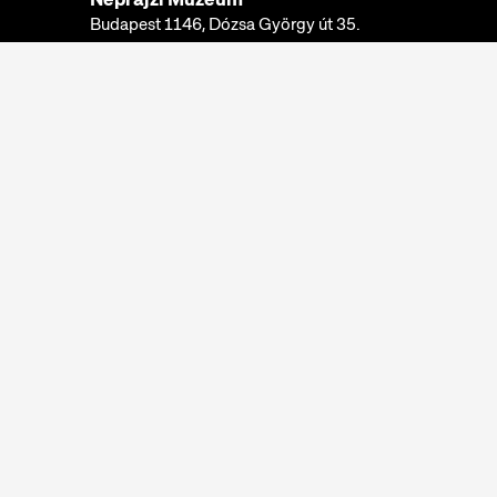
Budapest 1146, Dózsa György út 35.
Telefon:
+36 1 474 2100
Hívható:
hétfő-csütörtök: 10:00-16:00
péntek: 10:00-14:00
E-mail:
info@neprajz.hu
Etnoshop:
+36 1 474 2150
Etknow Könyvesbolt:
+36 1 474 2222
Adatkezelési tájékoztató
Sütibeállítások
Visszaélések bejelentése