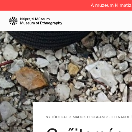
A múzeum klimatizál
NYITÓOLDAL
MADOK-PROGRAM
JELENARCH