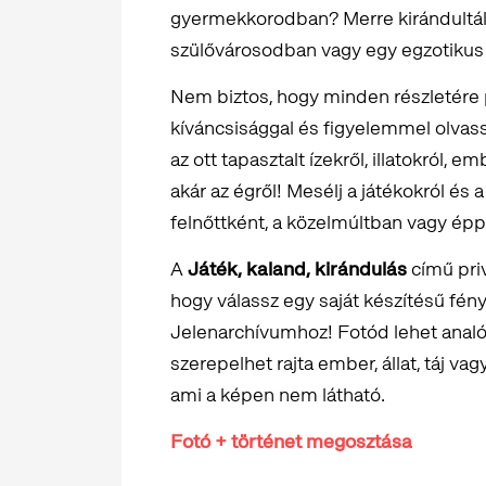
gyermekkorodban? Merre kirándultál 
szülővárosodban vagy egy egzotikus
Nem biztos, hogy minden részletére
kíváncsisággal és figyelemmel olvassu
az ott tapasztalt ízekről, illatokról, 
akár az égről! Mesélj a játékokról é
felnőttként, a közelmúltban vagy épp 
A
Játék, kaland, kirándulás
című pri
hogy válassz egy saját készítésű fén
Jelenarchívumhoz! Fotód lehet analóg
szerepelhet rajta ember, állat, táj vagy
ami a képen nem látható.
Fotó + történet megosztása