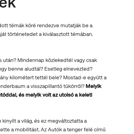
ek
ott témák köré rendezve mutatják be a
ját történetedet a kiválasztott témában.
tás után? Mindennap közlekedtél vagy csak
 hogy benne aludtál? Esetleg elnevezted?
Hány kilométert tettél bele? Mostad-e együtt a
derbaum a visszapillantó tükörről?
Melyik
tóddal, és melyik volt az utolsó a keleti
inyílt a világ, és ez megváltoztatta a
tette a mobilitást. Az Autók a tenger felé című