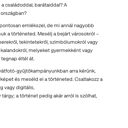
a családoddal, barátaiddal? A
 országban?
 pontosan emlékszel, de mi annál nagyobb
k a történeted. Mesélj a bejárt városokról –
emberekről, tekintetekről, szimbólumokról vagy
s a kalandokról, melyeket gyermekként vagy
tegnap éltél át.
vátfotó-gyűjtőkampányunkban arra kérünk,
yképet és meséld el a történeted. Csatlakozz a
 vagy digitális,
 tárgy; a történet pedig akár arról is szólhat,