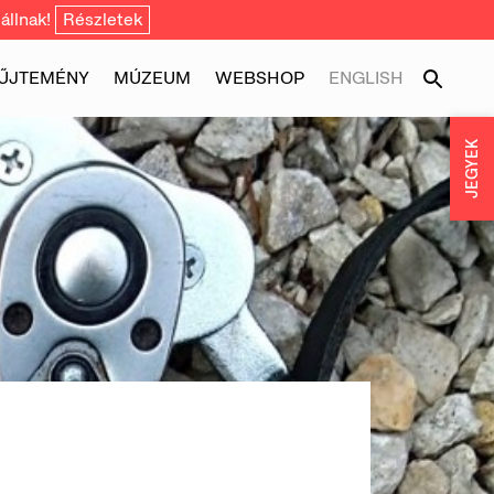
állnak!
Részletek
ŰJTEMÉNY
MÚZEUM
WEBSHOP
ENGLISH
JEGYEK