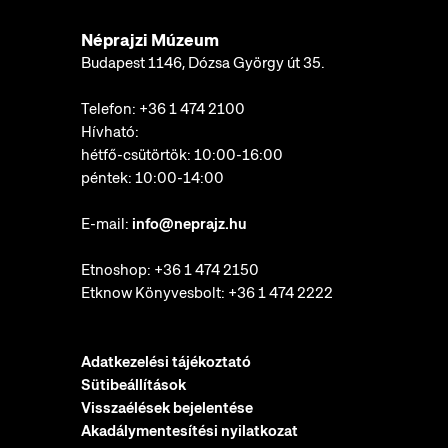
Néprajzi Múzeum
Budapest 1146, Dózsa György út 35.
Telefon:
+36 1 474 2100
Hívható:
hétfő-csütörtök: 10:00-16:00
péntek: 10:00-14:00
E-mail:
info@neprajz.hu
Etnoshop:
+36 1 474 2150
Etknow Könyvesbolt:
+36 1 474 2222
Adatkezelési tájékoztató
Sütibeállítások
Visszaélések bejelentése
Akadálymentesítési nyilatkozat