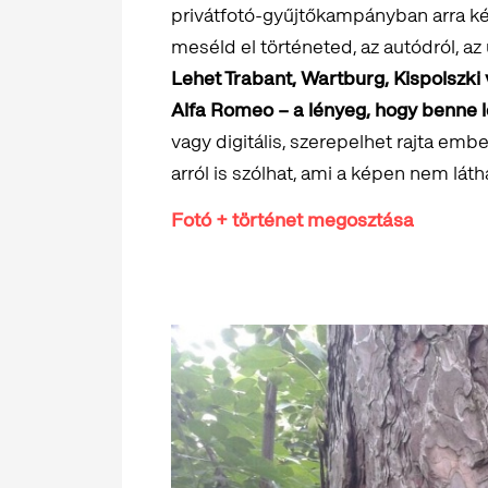
privátfotó-gyűjtőkampányban arra ké
meséld el történeted, az autódról, az 
Lehet Trabant, Wartburg, Kispolszk
Alfa Romeo – a lényeg, hogy benne 
vagy digitális, szerepelhet rajta ember
arról is szólhat, ami a képen nem láth
Fotó + történet megosztása