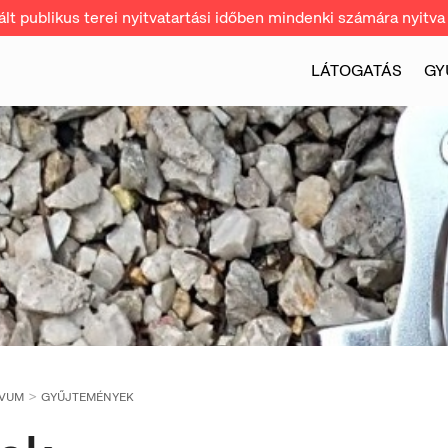
t publikus terei nyitvatartási időben mindenki számára nyitva 
LÁTOGATÁS
GY
ÍVUM
GYŰJTEMÉNYEK