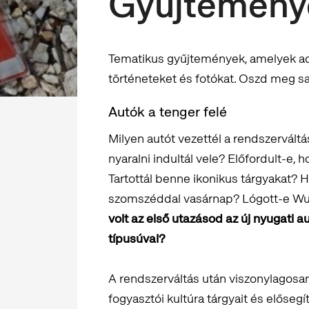
Gyűjtemény
Tematikus gyűjtemények, amelyek ad
történeteket és fotókat. Oszd meg sa
Autók a tenger felé
Milyen autót vezettél a rendszervál
nyaralni indultál vele? Előfordult-e,
Tartottál benne ikonikus tárgyakat? 
szomszéddal vasárnap? Lógott-e Wun
volt az első utazásod az új nyugati au
típusúval?
A rendszerváltás után viszonylagosan k
fogyasztói kultúra tárgyait és elősegí