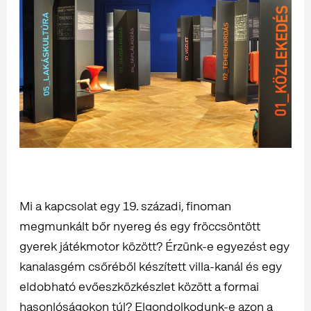
Mi a kapcsolat egy 19. századi, finoman
megmunkált bőr nyereg és egy fröccsöntött
gyerek játékmotor között? Érzünk-e egyezést egy
kanalasgém csőréből készített villa-kanál és egy
eldobható evőeszközkészlet között a formai
hasonlóságokon túl? Elgondolkodunk-e azon a