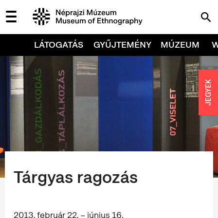
LÁTOGATÁS
GYŰJTEMÉNY
MÚZEUM
JEGYEK
Tárgyas ragozás
2013. február 22. – június 16.