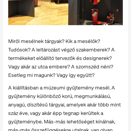
Miről mesélnek tárgyak? Kik a mesélők?
Tudósok? A leltározást végző szakemberek? A
termékeket előállító tervezők és designerek?
Vagy akár az utca embere? A szomszéd néni?
Esetleg mi magunk? Vagy így együtt?
A kiállításban a múzeumi gyűjtemény mesél. A
gyűjtemény különböző korú, megmunkálású,
anyagú, díszítésű tárgyai, amelyek akár több mint
száz éve, vagy akár épp tegnap kerültek a
gyűjteménybe. Más-más lehetőséget kínálnak,
más-más összefüggésekre utalnak, van olyan,