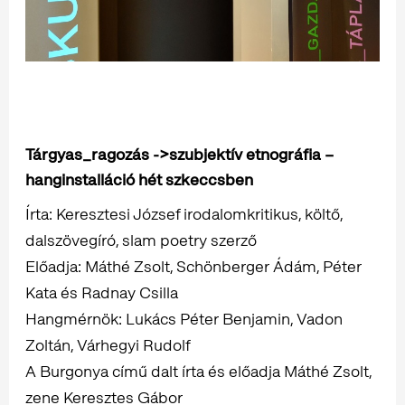
Tárgyas_ragozás ->szubjektív etnográfia –
hanginstalláció hét szkeccsben
Írta: Keresztesi József irodalomkritikus, költő,
dalszövegíró, slam poetry szerző
Előadja: Máthé Zsolt, Schönberger Ádám, Péter
Kata és Radnay Csilla
Hangmérnök: Lukács Péter Benjamin, Vadon
Zoltán, Várhegyi Rudolf
A Burgonya című dalt írta és előadja Máthé Zsolt,
zene Keresztes Gábor