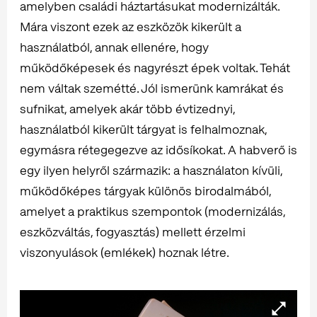
amelyben családi háztartásukat modernizálták.
Mára viszont ezek az eszközök kikerült a
használatból, annak ellenére, hogy
működőképesek és nagyrészt épek voltak. Tehát
nem váltak szemétté. Jól ismerünk kamrákat és
sufnikat, amelyek akár több évtizednyi,
használatból kikerült tárgyat is felhalmoznak,
egymásra rétegegezve az idősíkokat. A habverő is
egy ilyen helyről származik: a használaton kívüli,
működőképes tárgyak különös birodalmából,
amelyet a praktikus szempontok (modernizálás,
eszközváltás, fogyasztás) mellett érzelmi
viszonyulások (emlékek) hoznak létre.