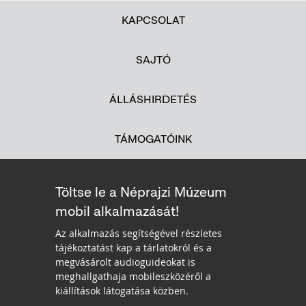
KAPCSOLAT
SAJTÓ
ÁLLÁSHIRDETÉS
TÁMOGATÓINK
Töltse le a Néprajzi Múzeum
mobil alkalmazását!
Az alkalmazás segítségével részletes
tájékoztatást kap a tárlatokról és a
megvásárolt audioguideokat is
meghallgathaja mobileszközéről a
kiállítások látogatása közben.