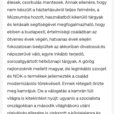
élesek, csorbulás mentesek. Annak ellenére, hogy
nem készült a háztartásukról teljes felmérés, a
Múzeumba hozott, használatból kikerülő tárgyak
és leírásaik segítségével megfogalmazható, hogy
ebben a budapesti, értelmiségi családban az
ötvenes évek végén, hatvanas évek elején
fokozatosan beépültek az akkoriban divatossá és
népszerűvé váló, egyre inkább terjedő,
sorozatgyártott hétköznapi tárgyak. A görög
nejlonzoknik mellett magyar, de leginkább szovjet
és NDK-s termékek jellemezték a család
modernizációs törekvéseit. Ennek rétegeit őrizte
meg kamrájuk. De a válogatás a kamrán túli
világra is kitekintést nyújt: ugyanis a szocialista
országokban a második világháború utáni
olajválság ellenére is virágzott a kőolajalapra és