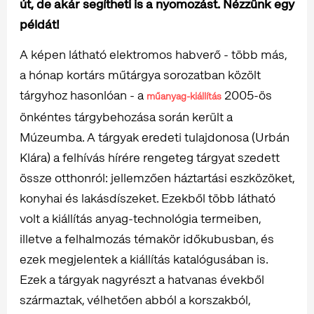
út, de akár segítheti is a nyomozást. Nézzünk egy
példát!
A képen látható elektromos habverő - több más,
a hónap kortárs műtárgya sorozatban közölt
tárgyhoz hasonlóan - a
2005-ös
műanyag-kiállítás
önkéntes tárgybehozása során került a
Múzeumba. A tárgyak eredeti tulajdonosa (Urbán
Klára) a felhívás hírére rengeteg tárgyat szedett
össze otthonról: jellemzően háztartási eszközöket,
konyhai és lakásdíszeket. Ezekből több látható
volt a kiállítás anyag-technológia termeiben,
illetve a felhalmozás témakör időkubusban, és
ezek megjelentek a kiállítás katalógusában is.
Ezek a tárgyak nagyrészt a hatvanas évekből
származtak, vélhetően abból a korszakból,