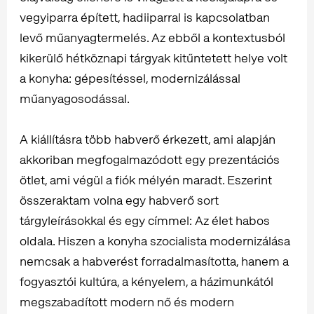
vegyiparra épített, hadiiparral is kapcsolatban
levő műanyagtermelés. Az ebből a kontextusból
kikerülő hétköznapi tárgyak kitűntetett helye volt
a konyha: gépesítéssel, modernizálással
műanyagosodással.
A kiállításra több habverő érkezett, ami alapján
akkoriban megfogalmazódott egy prezentációs
ötlet, ami végül a fiók mélyén maradt. Eszerint
összeraktam volna egy habverő sort
tárgyleírásokkal és egy címmel: Az élet habos
oldala. Hiszen a konyha szocialista modernizálása
nemcsak a habverést forradalmasította, hanem a
fogyasztói kultúra, a kényelem, a házimunkától
megszabadított modern nő és modern