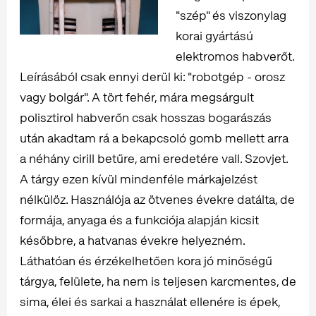
"szép" és viszonylag
korai gyártású
elektromos habverőt.
Leírásából csak ennyi derül ki: "robotgép - orosz
vagy bolgár". A tört fehér, mára megsárgult
polisztirol habverőn csak hosszas bogarászás
után akadtam rá a bekapcsoló gomb mellett arra
a néhány cirill betűre, ami eredetére vall. Szovjet.
A tárgy ezen kívül mindenféle márkajelzést
nélkülöz. Használója az ötvenes évekre datálta, de
formája, anyaga és a funkciója alapján kicsit
későbbre, a hatvanas évekre helyezném.
Láthatóan és érzékelhetően kora jó minőségű
tárgya, felülete, ha nem is teljesen karcmentes, de
sima, élei és sarkai a használat ellenére is épek,