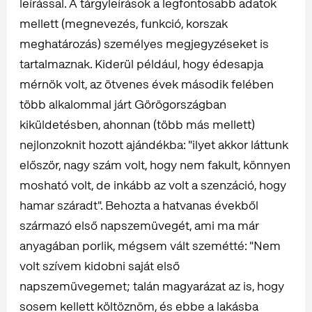
leírással. A tárgyleírások a legfontosabb adatok
mellett (megnevezés, funkció, korszak
meghatározás) személyes megjegyzéseket is
tartalmaznak. Kiderül például, hogy édesapja
mérnök volt, az ötvenes évek második felében
több alkalommal járt Görögországban
kiküldetésben, ahonnan (több más mellett)
nejlonzoknit hozott ajándékba: "ilyet akkor láttunk
először, nagy szám volt, hogy nem fakult, könnyen
mosható volt, de inkább az volt a szenzáció, hogy
hamar száradt". Behozta a hatvanas évekből
származó első napszemüvegét, ami ma már
anyagában porlik, mégsem vált szemétté: "Nem
volt szívem kidobni saját első
napszemüvegemet; talán magyarázat az is, hogy
sosem kellett költöznöm, és ebbe a lakásba