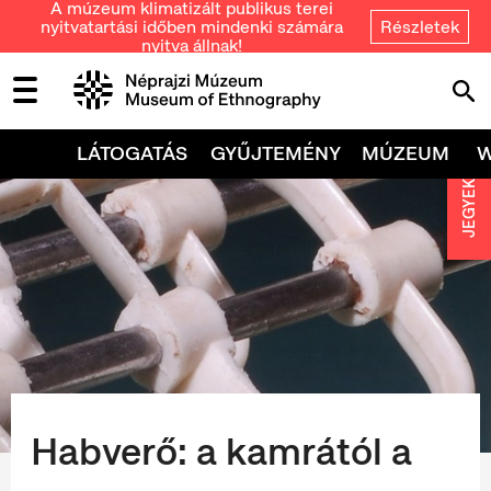
A múzeum klimatizált publikus terei
nyitvatartási időben mindenki számára
Részletek
nyitva állnak!
LÁTOGATÁS
GYŰJTEMÉNY
MÚZEUM
JEGYEK
Habverő: a kamrától a