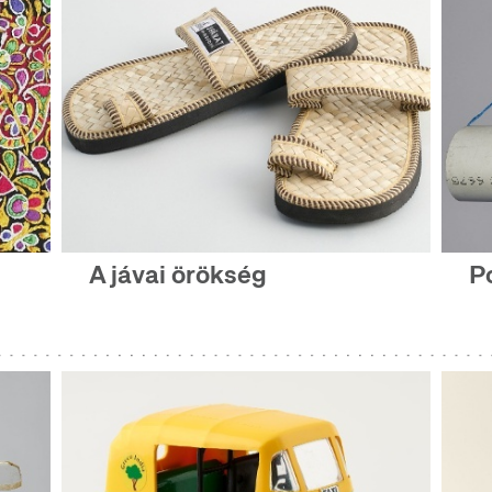
A jávai örökség
P