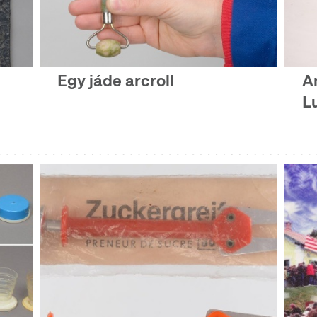
Egy jáde arcroll
A
L