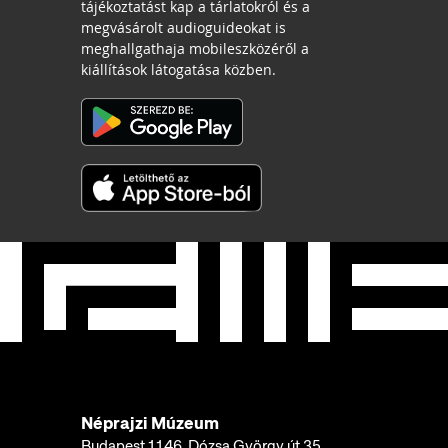
tájékoztatást kap a tárlatokról és a
megvásárolt audioguideokat is
meghallgathaja mobileszközéről a
kiállítások látogatása közben.
Néprajzi Múzeum
Budapest 1146, Dózsa György út 35.