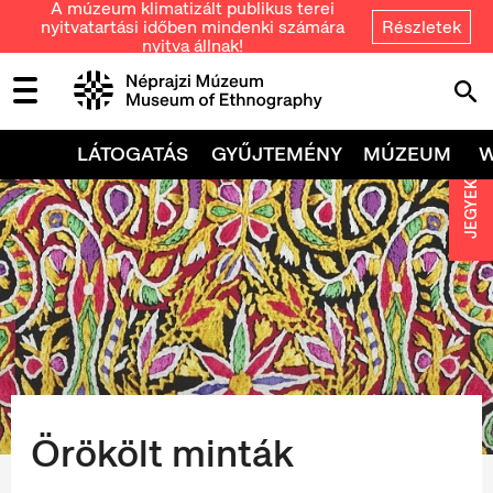
A múzeum klimatizált publikus terei
nyitvatartási időben mindenki számára
Részletek
nyitva állnak!
LÁTOGATÁS
GYŰJTEMÉNY
MÚZEUM
JEGYEK
Örökölt minták