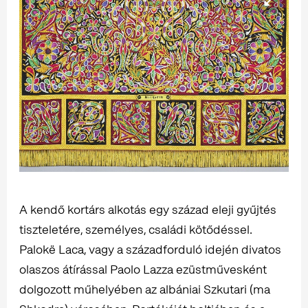
A kendő kortárs alkotás egy század eleji gyűjtés
tiszteletére, személyes, családi kötődéssel.
Palokë Laca, vagy a századforduló idején divatos
olaszos átírással Paolo Lazza ezüstművesként
dolgozott műhelyében az albániai Szkutari (ma