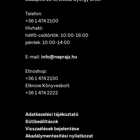
Telefon:
+36 1 474 2100
Hívható:
hétfő-csütörtök: 10:00-16:00
péntek: 10:00-14:00
E-mail:
info@neprajz.hu
Etnoshop:
+36 1 474 2150
Etknow Könyvesbolt:
+36 1 474 2222
Adatkezelési tájékoztató
Sütibeállítások
Visszaélések bejelentése
Akadálymentesítési nyilatkozat