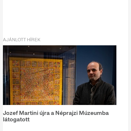
AJÁNLOTT HÍREK
Jozef Martini újra a Néprajzi Múzeumba
látogatott