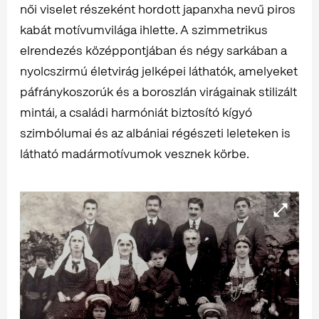
női viselet részeként hordott japanxha nevű piros
kabát motívumvilága ihlette. A szimmetrikus
elrendezés középpontjában és négy sarkában a
nyolcszirmú életvirág jelképei láthatók, amelyeket
páfránykoszorúk és a boroszlán virágainak stilizált
mintái, a családi harmóniát biztosító kígyó
szimbólumai és az albániai régészeti leleteken is
látható madármotívumok vesznek körbe.