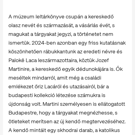
A múzeum leltárkönyve csupán a kereskedő
olasz nevét és származását, a vásárlás évét, s
magukat a tárgyakat jegyzi, a történetet nem
ismertük. 2024-ben azonban egy friss kutatásnak
köszönhetően rábukkantunk az eredeti névre és
Palokë Laca leszármazottaira, köztük Jozef
Martinire, a kereskedő egyik dédunokájára is. Ők
meséltek mindarról, amit még a családi
emlékezet őriz Lacáról és utazásairól, bár a
budapesti kollekció létezése számukra is
újdonság volt. Martini személyesen is ellátogatott
Budapestre, hogy a tárgyakat megnézhesse, s
ötleteket merítsen az új kendő megtervezéséhez.
A kendő mintáit egy skhodrai darab, a katolikus