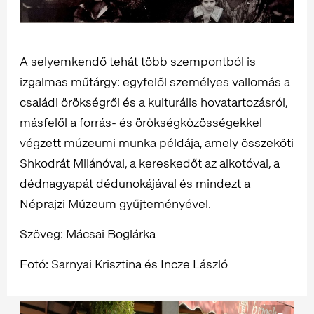
A selyemkendő tehát több szempontból is
izgalmas műtárgy: egyfelől személyes vallomás a
családi örökségről és a kulturális hovatartozásról,
másfelől a forrás- és örökségközösségekkel
végzett múzeumi munka példája, amely összeköti
Shkodrát Milánóval, a kereskedőt az alkotóval, a
dédnagyapát dédunokájával és mindezt a
Néprajzi Múzeum gyűjteményével.
Szöveg: Mácsai Boglárka
Fotó: Sarnyai Krisztina és Incze László