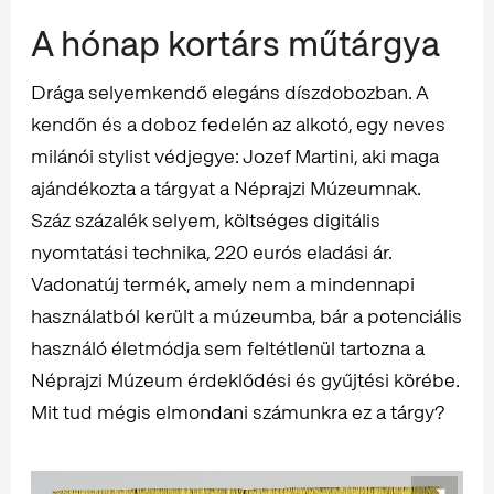
A hónap kortárs műtárgya
Drága selyemkendő elegáns díszdobozban. A
kendőn és a doboz fedelén az alkotó, egy neves
milánói stylist védjegye: Jozef Martini, aki maga
ajándékozta a tárgyat a Néprajzi Múzeumnak.
Száz százalék selyem, költséges digitális
nyomtatási technika, 220 eurós eladási ár.
Vadonatúj termék, amely nem a mindennapi
használatból került a múzeumba, bár a potenciális
használó életmódja sem feltétlenül tartozna a
Néprajzi Múzeum érdeklődési és gyűjtési körébe.
Mit tud mégis elmondani számunkra ez a tárgy?