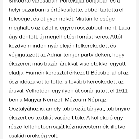
Shkodra) városában. Portékáját boltjában és a
helyi bazárban is értékesítette, ebből tartotta el
feleségét és öt gyermekét. Miután felesége
meghalt, s az üzlet is egyre rosszabbul ment, Laca
úgy döntött, új megélhetési forrást keres. Attól
kezdve minden nyár elején felkerekedett és
végigutazott az Adriai-tenger partvidékén, hogy
ékszereit más bazári árukkal, viseletekkel együtt
eladja. Fiumén keresztül érkezett Bécsbe, ahol az
őszi időszakot töltötte, s tovább kereskedett az
áruval. Vélhetően egy ilyen út során jutott el 1911-
ben a Magyar Nemzeti Múzeum Néprajzi
Osztályához is, amely több száz tárgyat, többnyire
ékszert és textíliát vásárolt tőle. A kollekció egy
része feltehetően saját kézművestermék, illetve
családi örökség volt.