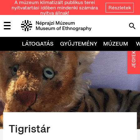
A múzeum klimatizált publikus terei
nyitvatartási időben mindenki számára
Részletek
nyitva állnak!
LÁTOGATÁS
GYŰJTEMÉNY
MÚZEUM
JEGYEK
Tigristár