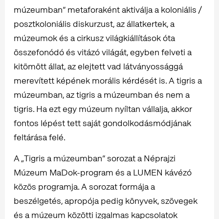
múzeumban” metaforaként aktiválja a koloniális /
posztkoloniális diskurzust, az állatkertek, a
múzeumok és a cirkusz világkiállítások óta
összefonódó és vitázó világát, egyben felveti a
kitömött állat, az elejtett vad látványossággá
merevített képének morális kérdését is. A tigris a
múzeumban, az tigris a múzeumban és nem a
tigris. Ha ezt egy múzeum nyíltan vállalja, akkor
fontos lépést tett saját gondolkodásmódjának
feltárása felé.
A „Tigris a múzeumban” sorozat a Néprajzi
Múzeum MaDok-program és a LUMEN kávézó
közös programja. A sorozat formája a
beszélgetés, apropója pedig könyvek, szövegek
és a múzeum közötti izgalmas kapcsolatok