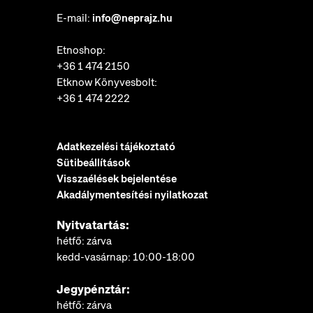
E-mail:
info@neprajz.hu
Etnoshop:
+36 1 474 2150
Etknow Könyvesbolt:
+36 1 474 2222
Adatkezelési tájékoztató
Sütibeállítások
Visszaélések bejelentése
Akadálymentesítési nyilatkozat
Nyitvatartás:
hétfő: zárva
kedd-vasárnap: 10:00-18:00
Jegypénztár:
hétfő: zárva