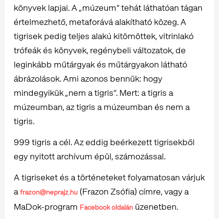
könyvek lapjai. A „múzeum” tehát láthatóan tágan
értelmezhető, metaforává alakítható közeg. A
tigrisek pedig teljes alakú kitömöttek, vitrinlakó
trófeák és könyvek, regénybeli változatok, de
leginkább műtárgyak és műtárgyakon látható
ábrázolások. Ami azonos bennük: hogy
mindegyikük „nem a tigris”. Mert: a tigris a
múzeumban, az tigris a múzeumban és nem a
tigris.
999 tigris a cél. Az eddig beérkezett tigrisekből
egy nyitott archívum épül, számozással.
A tigriseket és a történeteket folyamatosan várjuk
a
(Frazon Zsófia) címre, vagy a
frazon@neprajz.hu
MaDok-program
üzenetben.
Facebook oldalán