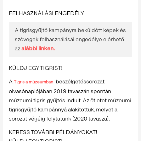
FELHASZNÁLÁSI ENGEDÉLY
A tigrisgyűjtő kampányra beküldött képek és
szövegek felhasználásái engedélye elérhető
az
alábbi linken.
KÜLDJ EGY TIGRIST!
A
beszélgetéssorozat
Tigris a múzeumban
olvasónaplójában 2019 tavaszán spontán
múzeumi tigris gyűjtés indult. Az ötletet múzeumi
tigrisgyűjtő kampánnyá alakítottuk, melyet a
sorozat végéig folytatunk (2020 tavasza).
KERESS TOVÁBBI PÉLDÁNYOKAT!