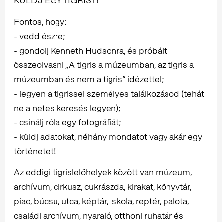
KÜLDJ EGY TIGRIST!
Fontos, hogy:
- vedd észre;
- gondolj Kenneth Hudsonra, és próbált
összeolvasni „A tigris a múzeumban, az tigris a
múzeumban és nem a tigris” idézettel;
- legyen a tigrissel személyes találkozásod (tehát
ne a netes keresés legyen);
- csinálj róla egy fotográfiát;
- küldj adatokat, néhány mondatot vagy akár egy
történetet!
Az eddigi tigrislelőhelyek között van múzeum,
archívum, cirkusz, cukrászda, kirakat, könyvtár,
piac, búcsú, utca, képtár, iskola, reptér, palota,
családi archívum, nyaraló, otthoni ruhatár és