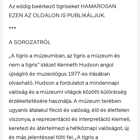
Az eddig beérkező tigriseket HAMAROSAN
EZEN AZ OLDALON IS PUBLIKÁLJUK.
***
A SOROZATRÓL
„A tigris a múzeumban, az tigris a múzeum és
nem a tigris” idézet Kenneth Hudson angol
újságíró és muzeológus 1977-es írásában
olvasható. Hudson a fordulatot a mindennapi
valóság és a múzeumi világok közötti különbség
érzékeltetésére használja. A múzeum terében
ugyanis átalakul fikció és valóság, élő és élettelen
viszonya, a reprezentáció és interpretáció kiemeli,
keretezi és átértelmezi a hétköznapi valóságot, új
és más jelentéssel tölti fel. „A tigris a