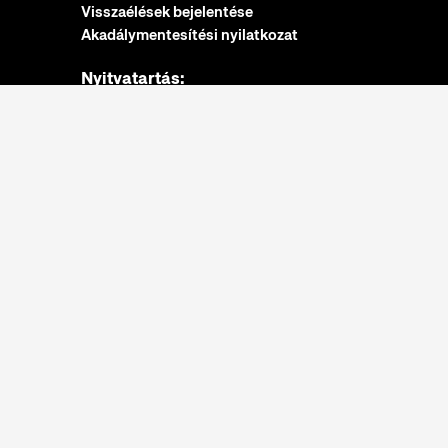
Visszaélések bejelentése
Akadálymentesítési nyilatkozat
Nyitvatartás:
hétfő: zárva
kedd-vasárnap: 10:00-18:00
Jegypénztár:
hétfő: zárva
kedd-vasárnap: 10:00-17:30
További információk
Néprajzi Múzeum © 2022.
Minden jog fenntartva.