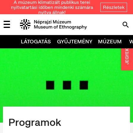
A múzeum klimatizált publikus terei
nyitvatartási időben mindenki számára
Részletek
nyitva állnak!
LÁTOGATÁS
GYŰJTEMÉNY
MÚZEUM
JEGYEK
Programok